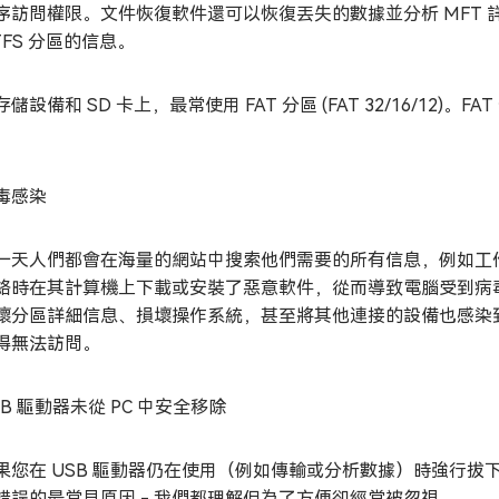
序訪問權限。文件恢復軟件還可以恢復丟失的數據並分析 MFT 
TFS 分區的信息。
存儲設備和 SD 卡上，最常使用 FAT 分區 (FAT 32/16/1
。
毒感染
一天人們都會在海量的網站中搜索他們需要的所有信息，例如工
絡時在其計算機上下載或安裝了惡意軟件，從而導致電腦受到病
壞分區詳細信息、損壞操作系統，甚至將其他連接的設備也感染
得無法訪問。
SB 驅動器未從 PC 中安全移除
果您在 USB 驅動器仍在使用（例如傳輸或分析數據）時強行
錯誤的最常見原因 - 我們都理解但為了方便卻經常被忽視。