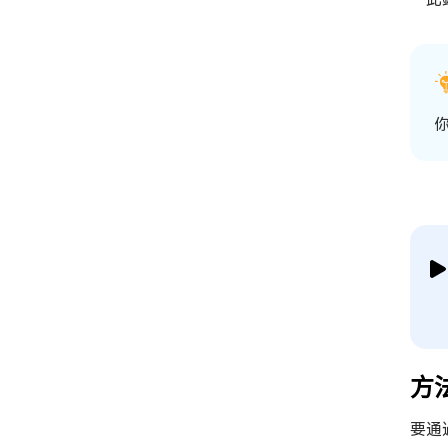
你
方法
要通