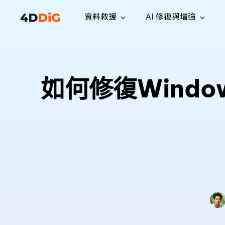
資料救援
AI 修復與增強
Windows 管理工具
支援
電腦清理工具
解決方案
iPh
Windows 資料救援
救援遺失
從 Windows 系統中恢復已刪除的檔
支援中心
用戶指
Partition Manager
Duplicat
如何修復Windo
案
Wha
指南·常見問答·聯絡我們
用戶指南
Windows 磁碟管理工具
查找並移
恢復 W
專業版
免費版
訂閱更新
相關資
Disk Copy
Tenorsh
最新更新
所有技巧
複製磁碟或分割區
徹底清理並
升級
Mac 資料救援
聯絡我們
全新
4DDiG File Repair
Windows Backup
從 macOS 系統中恢復已刪除的檔案
AI 驅動的檔案修復與增強 >>
備份電腦資料，守護檔案安全
專業版
免費版
系統修復
Windows Boot Genius
幾分鐘內修復 Windows 問題
Mac Boot Genius
免費修復 Mac 問題