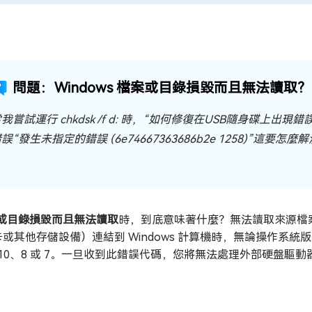
問題：Windows 檔案或目錄損毀而且無法讀
我嘗試運行 chkdsk /f d: 時，“如何修復在USB隨身碟
誤“發生未指定的錯誤 (6e74667363686b2e 1258)”這
或目錄損毀而且無法讀取
時，到底意味著什麼？無法讀取來源檔
 卡或其他存儲設備）連結到 Windows 計算機時，無論操作系統
、10、8 或 7。一旦收到此錯誤代碼，您將無法處理外部硬盤驅
。