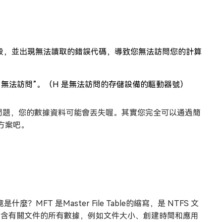
：
錄損毀，並出現無法讀取的錯誤代碼，導致您無法訪問您的計算
“H：無法訪問”。（H 是無法訪問的存儲設備的驅動器號）
即解決問題，您的數據資料可能會丟失喔。其實您完全可以通過簡
方案吧。
麼？MFT 是Master File Table的縮寫，是 NTFS 文
包含有關文件的所有數據，例如文件大小、創建時間和應用