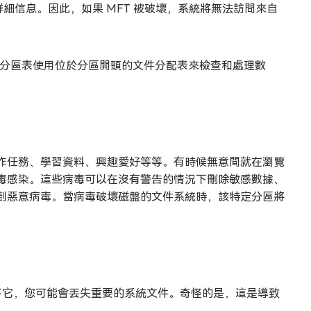
詳細信息。因此，如果 MFT 被破壞，系統將無法訪問來自
2)。FAT 分區表使用位於分區開頭的文件分配表來檢查和處理數
作任務、學習資料、興趣愛好等等。有時候無意間就在瀏覽
毒感染。這些病毒可以在沒有警告的情況下刪除敏感數據、
到惡意病毒。當病毒破壞磁盤的文件系統時，該特定分區將
拔下它，您可能會丟失重要的系統文件。奇怪的是，這是導致