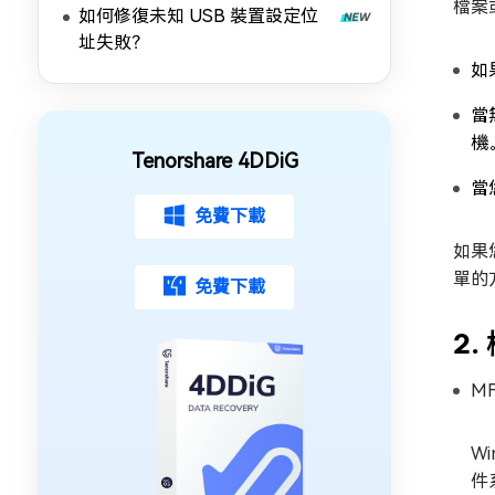
檔案
如何修復未知 USB 裝置設定位
址失敗？
如
當
機
Tenorshare 4DDiG
當
免費下載
如果
單的
免費下載
2
MF
W
件