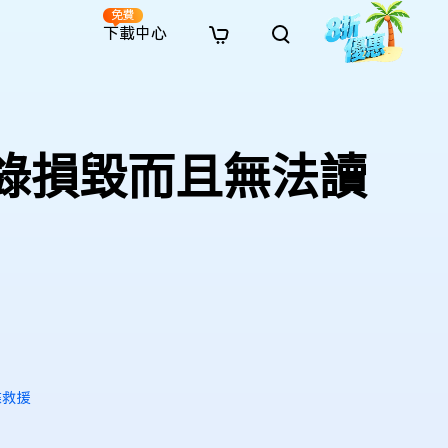
免費
下載中心
全新
解決方案
免費線上修復
解決方案
AI 圖像風格轉換
· 繞過 Win 11 升級限制
· SD 記憶卡救援
· 硬碟資料救援
· 查找重複檔案（Win）
線上影片修復
· AI 3D 可動公仔提示詞
或目錄損毀而且無法讀
· 硬碟對拷
· USB 隨身碟救援
· 資源回收桶救援
· 優化 Mac 速度
線上照片修復
· 電影感 AI 影像提示詞
· 擴充 C 槽
· 資料救援
· Office 檔案救援
· 釋放磁碟空間
線上檔案修復
· 動漫轉真實風格提示詞
· 將 MBR 轉換為 GPT
· 照片恢復
· 影片恢復
· 清理 Mac 儲存空間
線上音訊修復
· AI 動漫風格人像提示詞
· AI 樂高積木風格提示詞
碟救援