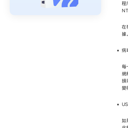
程
N
在
據
病
每
網
損
變
U
如
此