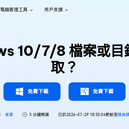
電腦管理工具
用戶支援
功能
社群媒體
修復工具
iOS 26
one 資料救援
Android 資料救援
的 iPhone/iPad 資料
救回 Android 資料
AI
南
影片修
照片修
檔案修
e File Deleter
Dll Fixer
ws 10/7/8 檔案
tsApp 資料恢復
LINE 資料恢復
中心
除重複檔案
修復 Windows 中的所有 DLL 錯誤
復
復
復
hatsApp 資料
無需備份復原 LINE 聊天記錄
全新
訊
are Cleamio
Email Repair
音訊修
影片增
照片增
取？
AI
AI
與解決方案
優化您的 Mac
修復損毀的 PST/OST 檔案
復
強
強
免費下載
免費下載
家豪
5 分鐘閱讀
已於2026-07-29 18:35:04更新至
隨身