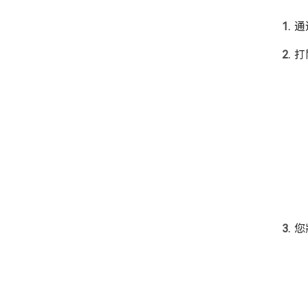
通
打開
您