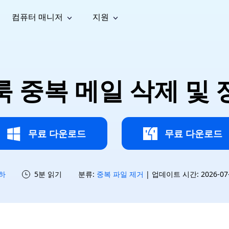
컴퓨터 매니저
지원
능
소셜 미디어
복구 도구
온라
iOS26
one 데이터 복구
Android 데이터 복구
iPhone/iPad 데이터 복구
손실된 Android 데이터 복구
AI
가이드
동영상
사진 복
문서 복
e File Deleter
Dll Fixer
 중복 메일 삭제 및
tsApp 데이터 복구
LINE 데이터 복구
이드 센터
복구
구
구
검색 및 삭제
Windows DLL 오류 수정
sApp 메시지 복구
백업 없이 LINE 채팅 복구
브랜드 리뉴얼
법 가이드
are Cleamio
Email Repair
영상 화
사진 화
오디오
& 해결 방법
화 및 정밀 클린
손상된 PST/OST 파일 복구
질 높이
질 높이
AI
AI
복구
기
기
무료 다운로드
무료 다운로드
하
5분 읽기
분류:
중복 파일 제거
| 업데이트 시간: 2026-07-1