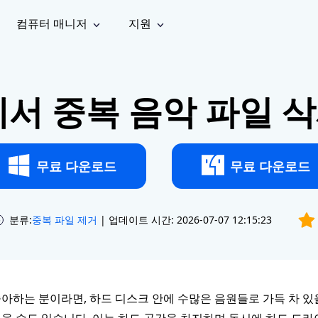
컴퓨터 매니저
지원
능
소셜 미디어
복구 도구
온라
iOS26
one 데이터 복구
Android 데이터 복구
iPhone/iPad 데이터 복구
손실된 Android 데이터 복구
1에서 중복 음악 파일 
AI
가이드
동영상
사진 복
문서 복
e File Deleter
Dll Fixer
tsApp 데이터 복구
LINE 데이터 복구
이드 센터
복구
구
구
검색 및 삭제
Windows DLL 오류 수정
sApp 메시지 복구
백업 없이 LINE 채팅 복구
브랜드 리뉴얼
법 가이드
are Cleamio
Email Repair
영상 화
사진 화
오디오
& 해결 방법
화 및 정밀 클린
손상된 PST/OST 파일 복구
질 높이
질 높이
무료 다운로드
무료 다운로드
AI
AI
복구
기
기
분류:
중복 파일 제거
| 업데이트 시간: 2026-07-07 12:15:23
아하는 분이라면, 하드 디스크 안에 수많은 음원들로 가득 차 있