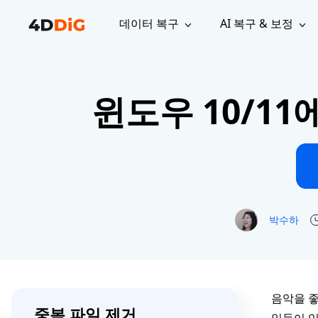
데이터 복구
AI 복구 & 보정
윈도우 관리 도구
지원
컴퓨터 정리 도구
자료
기
iPh
Windows 데이터 복구
손실된 
윈도우 10/1
윈도우에서 삭제된 파일 복구
지원 센터
사용자 
Partition Manager
Duplicat
Wha
가이드, 라이선스, 문의
사용자 가
Windows용 간편 디스크 관리
중복 파일 
프로
무료
What
구독 업데이트
사용 방
Disk Copy
Tenorsh
Update
최신 업데이트
모든 팁 
디스크 또는 파티션 복제
Mac 최적
Mac 데이터 복구
macOS에서 삭제된 파일 복구
문의하기
NEW
4DDiG File Repair
Windows Backup
AI 기반 파일 복구 및 보정 >>
컴퓨터 데이터 안전 백업
프로
무료
박수하
시스템 복구
Windows Boot Genius
Windows 문제를 몇 분 내 해결
Mac Boot Genius
음악을 좋
중복 파일 제거
Mac 문제 무료 복구