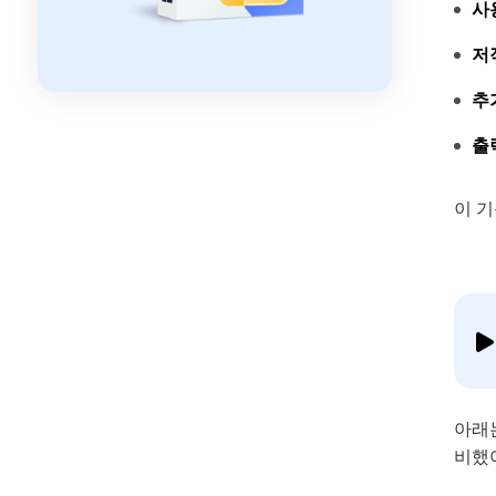
사
저
추
출
이 기
아래
비했