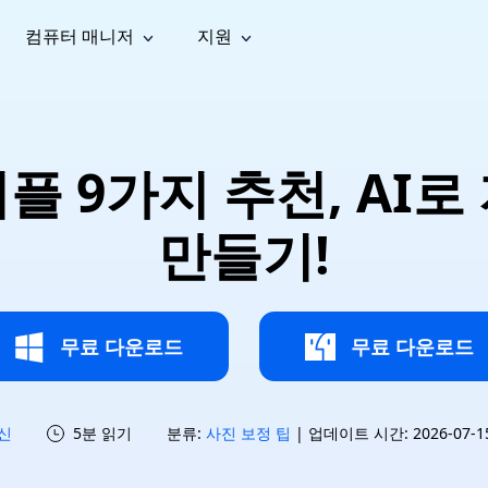
컴퓨터 매니저
지원
능
소셜 미디어
복구 도구
온라
iOS26
one 데이터 복구
Android 데이터 복구
iPhone/iPad 데이터 복구
손실된 Android 데이터 복구
AI
가이드
동영상
사진 복
문서 복
e File Deleter
Dll Fixer
플 9가지 추천, AI로
tsApp 데이터 복구
LINE 데이터 복구
이드 센터
복구
구
구
검색 및 삭제
Windows DLL 오류 수정
sApp 메시지 복구
백업 없이 LINE 채팅 복구
브랜드 리뉴얼
법 가이드
are Cleamio
Email Repair
영상 화
사진 화
만들기!
오디오
& 해결 방법
화 및 정밀 클린
손상된 PST/OST 파일 복구
질 높이
질 높이
AI
AI
복구
기
기
무료 다운로드
무료 다운로드
신
5분 읽기
분류:
사진 보정 팁
| 업데이트 시간: 2026-07-15 