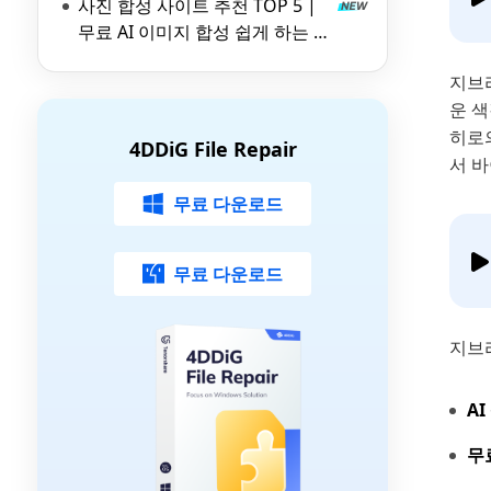
사진 합성 사이트 추천 TOP 5 |
무료 AI 이미지 합성 쉽게 하는 방
법
지브
운 색
히로의
4DDiG File Repair
서 
무료 다운로드
무료 다운로드
지브
AI
무