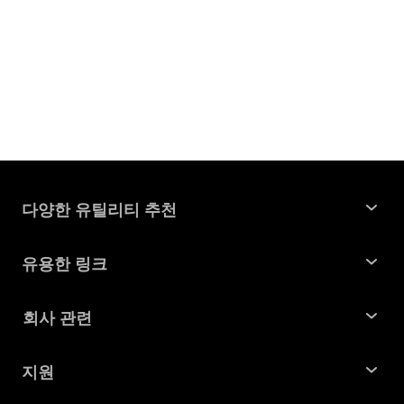
다양한 유틸리티 추천
윈도우 데이터 복구
유용한 링크
맥 데이터 복구
꿀팁 모음
회사 관련
파티션 관리 도구
SD 카드 복구
회사소개
중복 파일 찾기 및 제거
지원
맥 복구 솔루션
비즈니스 문의
손상된 파일 복원