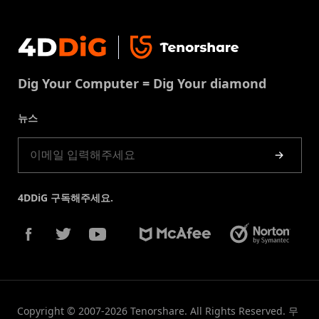
지원센터
윈도우 복구 솔루션
개인정보처리방침
DLL 오류 수정
문의
중복 파일 제거
이용약권
다운로드 센터
USB 복구
Dig Your Computer = Dig Your diamond
쿠키정책(업데이트됨)
스토어
뉴스
제품 가이드
4DDiG 구독해주세요.
Copyright © 2007-2026 Tenorshare. All Rights Reserved. 무