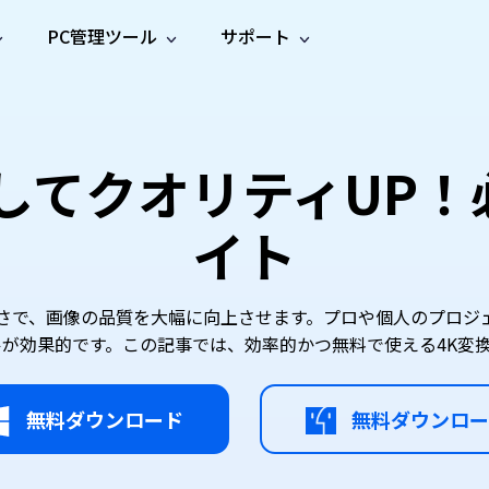
PC管理ツール
サポート
プ
ソーシャルメディア
修復ツール
無料オンラ
iOS26
one データ復元
Android データ復元
ne／iPadのデータを復元
Androidのデータを復元
AI
オンラ
ーガイド
ドキュ
e File Deleter
Dll Fixer
してクオリティUP
動画修
写真修
オンラ
tsApp データ復元
LINE データ復元
ガイドセンター
メント
イルを検出・削除
WindowsのDLLエラーを修復
復
復
オンラ
tsAppのデータを復元
LINEのデータを復元
修復
新製
ガイド
are Cleamio
Email Repair
イト
品
オンラ
対処法
底クリーンアップ＆最適化
破損したPST/OSTファイルを修復
音声修
動画高
写真高
AI
AI
復
画質化
画質化
プさで、画像の品質を大幅に向上させます。プロや個人のプロ
ルが効果的です。この記事では、効率的かつ無料で使える4K変
無料ダウンロード
無料ダウンロー