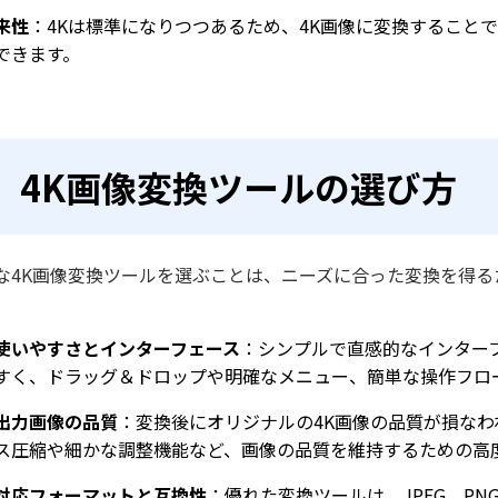
来性
：4Kは標準になりつつあるため、4K画像に変換すること
できます。
4K画像変換ツールの選び方
な4K画像変換ツールを選ぶことは、ニーズに合った変換を得
使いやすさとインターフェース
：シンプルで直感的なインター
すく、ドラッグ＆ドロップや明確なメニュー、簡単な操作フロ
出力画像の品質
：変換後にオリジナルの4K画像の品質が損な
ス圧縮や細かな調整機能など、画像の品質を維持するための高
対応フォーマットと互換性
：優れた変換ツールは、JPEG、PN