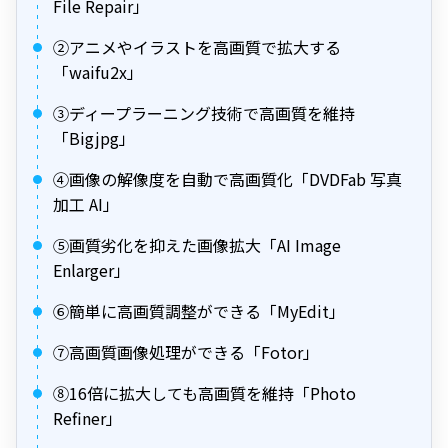
File Repair」
②アニメやイラストを高画質で拡大する
「waifu2x」
③ディープラーニング技術で高画質を維持
「Bigjpg」
④画像の解像度を自動で高画質化「DVDFab 写真
加工 AI」
⑤画質劣化を抑えた画像拡大「AI Image
Enlarger」
⑥簡単に高画質調整ができる「MyEdit」
⑦高画質画像処理ができる「Fotor」
⑧16倍に拡大しても高画質を維持「Photo
Refiner」