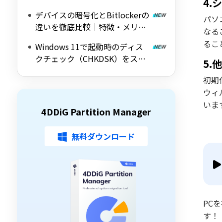
4.
｜Windows 11/10対応の無料ツ
デバイスの暗号化とBitlockerの
ールを紹介
パソ
違いを徹底比較｜特徴・メリッ
なる
ト・デメリットをわかりやすく
るこ
Windows 11で起動時のディス
解説
クチェック（CHKDSK）をスキ
5.
ップする方法を詳しく解説
初期
ウィ
いま
4DDiG Partition Manager
無料ダウンロード
PC
す！