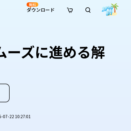
無料
ダウンロード
新着
イン修復
リソース
リソース
AI画像スタイル変換
· Win11制限を回避
· SDカード復元
· HDDデータ復元
· 重複検索（Win）
イン動画修復
· AI 3Dアクションフィギュアプロンプト
ムーズに進める解
· ハードディスクをクローン
· USBデータ復元
· ゴミ箱復元
· 重複検索（Mac）
イン写真修復
· シネマ風AI画像プロンプト
· Cドライブを拡張
· ファイル復元
· エクセル復元
· ディスク容量を解放
インファイル修復
· アニメ実写化プロンプト
· MBRをGPTに変換
· 写真復元
· 動画復元
· Macストレージを整理
イン音声修復
· AIアニメポートレートプロンプト
· AIレゴ風写真プロンプト
7-22 10:27:01