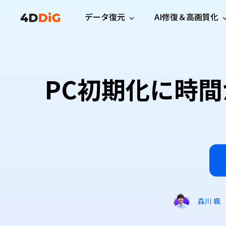
データ復元
AI修復＆高画質化
Windows管理
サポート
PCクリーンアッ
リソース
機能
iPh
Windows データ復元
iPho
Windowsで削除したファイルを復元
サポートセンター
ユーザ
Partition Manager
Duplicat
PC初期化に時
Wha
ガイド・お問い合わせ
ユーザー
Windows向けディスク管理ツール
重複ファ
プロ版
無料版
Wha
サブスク更新情報
使い方
Disk Copy
Tenorsh
最新版
最新のお知らせ
ヒントと
ディスクをクローン
Macを徹
Mac データ復元
macOSで削除したファイルを復元
お問い合わせ
新製品
4DDiG File Repair
Windows Backup
AIによるファイル修復と高画質化>>
データ保護向けPCバックアップ
プロ版
無料版
システム修復
Windows Boot Genius
Windowsの問題を数分で修復
森川 颯
Mac Boot Genius
Macの問題を無料で修復