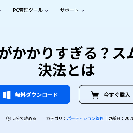
PC管理ツール
サポート
プ
ソーシャルメディア
修復ツール
無料オンラ
iOS26
one データ復元
Android データ復元
ne／iPadのデータを復元
Androidのデータを復元
AI
オンラ
ーガイド
ドキュ
e File Deleter
Dll Fixer
間がかかりすぎる？ス
動画修
写真修
オンラ
tsApp データ復元
LINE データ復元
ガイドセンター
メント
イルを検出・削除
WindowsのDLLエラーを修復
復
復
オンラ
tsAppのデータを復元
LINEのデータを復元
修復
新製
ガイド
are Cleamio
Email Repair
決法とは
品
オンラ
対処法
底クリーンアップ＆最適化
破損したPST/OSTファイルを修復
音声修
動画高
写真高
AI
AI
復
画質化
画質化
無料ダウンロード
今すぐ購入
5分で読める
カテゴリ：
パーティション管理
｜更新日：2026-0