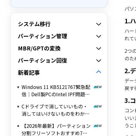
パソ
1.
システム移行
ハー
パーティション管理
れて
MBR/GPTの変換
2つ
のた
パーティション回復
2.
新着記事
デー
Windows 11 KB5121767緊急配
戻す
信｜Dell製PCのIntel IPF問題を
3.
修正する帯域外（OOB）アップ
Cドライブで消していいもの・
デート
コン
消してはいけないものをわかり
いい
やすく解説
うこ
【2026年最新】パーティション
分割フリーソフトおすすめ7選