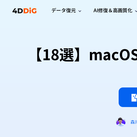
データ復元
AI修復＆高画質化
Windows管理
サポート
PCクリーンアッ
リソース
機能
iPh
Windows データ復元
iPho
Windowsで削除したファイルを復元
サポートセンター
ユーザ
Partition Manager
Duplicat
【18選】macO
Wha
ガイド・お問い合わせ
ユーザー
Windows向けディスク管理ツール
重複ファ
プロ版
無料版
Wha
サブスク更新情報
使い方
Disk Copy
Tenorsh
最新版
最新のお知らせ
ヒントと
ディスクをクローン
Macを徹
Mac データ復元
macOSで削除したファイルを復元
お問い合わせ
新製品
4DDiG File Repair
Windows Backup
AIによるファイル修復と高画質化>>
データ保護向けPCバックアップ
プロ版
無料版
システム修復
Windows Boot Genius
Windowsの問題を数分で修復
森
Mac Boot Genius
Macの問題を無料で修復