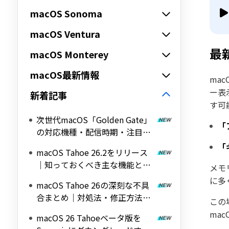
macOS Sonoma
macOS Ventura
最
macOS Monterey
macOS最新情報
ma
ー表
新着記事
す可
次世代macOS「Golden Gate」
「
の対応機種・配信時期・注目ア
ップデート内容を徹底解説
「
macOS Tahoe 26.2をリリース
｜知っておくべき主な機能と変
メモ
更点
に多
macOS Tahoe 26の深刻な不具
合まとめ｜対処法・修正方法完
この
全ガイド
ma
macOS 26 Tahoeベータ版を