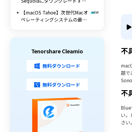
Sequoiaにダウングレードする3
つの方法
【macOS Tahoe】次世代Macオ
ペレーティングシステムの最新
情報
不
Tenorshare Cleamio
ma
無料ダウンロード
題で
So
無料ダウンロード
不具
Bl
い。
さい