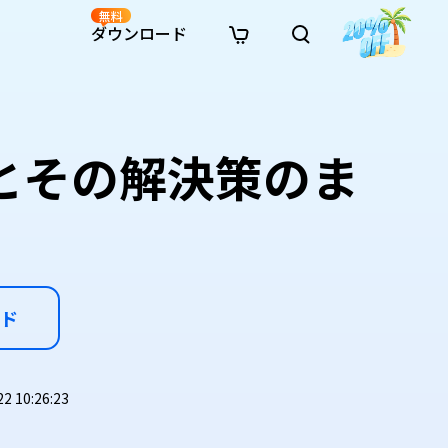
無料
ダウンロード
新着
イン修復
リソース
リソース
AI画像スタイル変換
· Win11制限を回避
· SDカード復元
· HDDデータ復元
· 重複検索（Win）
イン動画修復
· AI 3Dアクションフィギュアプロンプト
具合とその解決策のま
· ハードディスクをクローン
· USBデータ復元
· ゴミ箱復元
· 重複検索（Mac）
イン写真修復
· シネマ風AI画像プロンプト
· Cドライブを拡張
· ファイル復元
· エクセル復元
· ディスク容量を解放
インファイル修復
· アニメ実写化プロンプト
· MBRをGPTに変換
· 写真復元
· 動画復元
· Macストレージを整理
イン音声修復
· AIアニメポートレートプロンプト
· AIレゴ風写真プロンプト
ド
 10:26:23