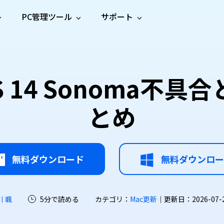
PC管理ツール
サポート
プ
ソーシャルメディア
修復ツール
無料オンラ
iOS26
one データ復元
Android データ復元
ne／iPadのデータを復元
Androidのデータを復元
AI
オンラ
ーガイド
ドキュ
e File Deleter
Dll Fixer
S 14 Sonoma不
動画修
写真修
オンラ
tsApp データ復元
LINE データ復元
ガイドセンター
メント
イルを検出・削除
WindowsのDLLエラーを修復
復
復
オンラ
tsAppのデータを復元
LINEのデータを復元
修復
新製
ガイド
are Cleamio
Email Repair
とめ
品
オンラ
対処法
底クリーンアップ＆最適化
破損したPST/OSTファイルを修復
音声修
動画高
写真高
AI
AI
復
画質化
画質化
無料ダウンロード
無料ダウンロー
川 颯
5分で読める
カテゴリ：
Mac更新
｜更新日：2026-07-22