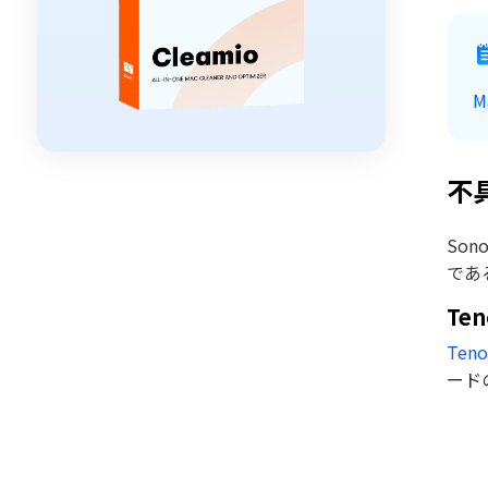
不
So
であ
Te
Teno
ード