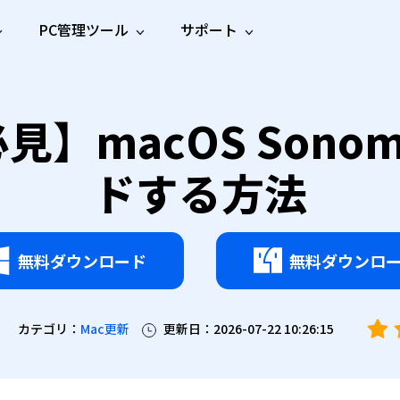
PC管理ツール
サポート
プ
ソーシャルメディア
修復ツール
無料オンラ
iOS26
one データ復元
Android データ復元
見】macOS Son
ne／iPadのデータを復元
Androidのデータを復元
AI
オンラ
ーガイド
ドキュ
e File Deleter
Dll Fixer
動画修
写真修
オンラ
tsApp データ復元
LINE データ復元
ガイドセンター
メント
イルを検出・削除
WindowsのDLLエラーを修復
復
復
オンラ
ドする方法
tsAppのデータを復元
LINEのデータを復元
修復
新製
ガイド
are Cleamio
Email Repair
品
オンラ
対処法
底クリーンアップ＆最適化
破損したPST/OSTファイルを修復
音声修
動画高
写真高
AI
AI
復
画質化
画質化
無料ダウンロード
無料ダウンロ
カテゴリ：
Mac更新
更新日：2026-07-22 10:26:15