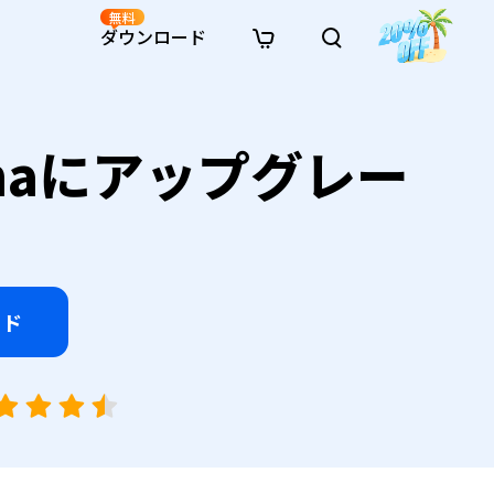
無料
ダウンロード
新着
イン修復
リソース
リソース
AI画像スタイル変換
omaにアップグレー
· Win11制限を回避
· SDカード復元
· HDDデータ復元
· 重複検索（Win）
イン動画修復
· AI 3Dアクションフィギュアプロンプト
· ハードディスクをクローン
· USBデータ復元
· ゴミ箱復元
· 重複検索（Mac）
イン写真修復
· シネマ風AI画像プロンプト
· Cドライブを拡張
· ファイル復元
· エクセル復元
· ディスク容量を解放
インファイル修復
· アニメ実写化プロンプト
· MBRをGPTに変換
· 写真復元
· 動画復元
· Macストレージを整理
イン音声修復
· AIアニメポートレートプロンプト
· AIレゴ風写真プロンプト
ード