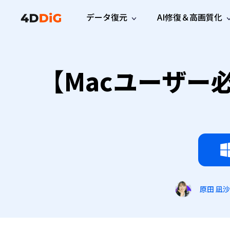
データ復元
AI修復＆高画質化
Windows管理
サポート
PCクリーンアッ
リソース
機能
iPh
Windows データ復元
【Macユーザー必
iPho
Windowsで削除したファイルを復元
サポートセンター
ユーザ
Partition Manager
Duplicat
Wha
ガイド・お問い合わせ
ユーザー
Windows向けディスク管理ツール
重複ファ
プロ版
無料版
Wha
サブスク更新情報
使い方
Disk Copy
Tenorsh
最新版
最新のお知らせ
ヒントと
ディスクをクローン
Macを徹
Mac データ復元
macOSで削除したファイルを復元
お問い合わせ
新製品
4DDiG File Repair
Windows Backup
AIによるファイル修復と高画質化>>
データ保護向けPCバックアップ
プロ版
無料版
システム修復
Windows Boot Genius
原田 凪沙
Windowsの問題を数分で修復
Mac Boot Genius
Macの問題を無料で修復