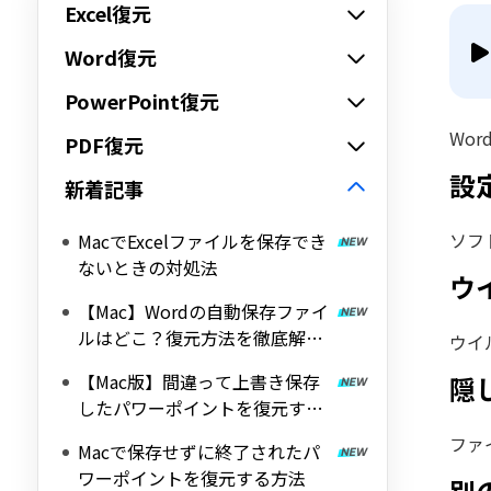
Excel復元
Word復元
PowerPoint復元
Wo
PDF復元
設
新着記事
ソフ
MacでExcelファイルを保存でき
ないときの対処法
ウ
【Mac】Wordの自動保存ファイ
ルはどこ？復元方法を徹底解
ウイ
説！
【Mac版】間違って上書き保存
隠
したパワーポイントを復元する
３つの方法
ファ
Macで保存せずに終了されたパ
ワーポイントを復元する方法
別