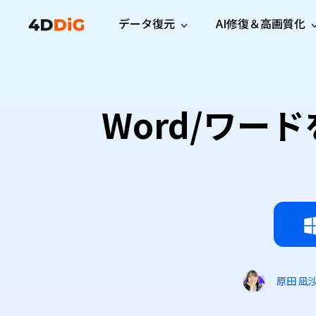
データ復元
AI修復＆高画質化
Windows管理
サポート
PCクリーンアッ
リソース
機能
iPh
Windows データ復元
iPho
Windowsで削除したファイルを復元
サポートセンター
ユーザ
Partition Manager
Duplicat
Word/ワ
Wha
ガイド・お問い合わせ
ユーザー
Windows向けディスク管理ツール
重複ファ
プロ版
無料版
Wha
サブスク更新情報
使い方
Disk Copy
Tenorsh
最新版
最新のお知らせ
ヒントと
ディスクをクローン
Macを徹
Mac データ復元
macOSで削除したファイルを復元
お問い合わせ
新製品
4DDiG File Repair
Windows Backup
AIによるファイル修復と高画質化>>
データ保護向けPCバックアップ
プロ版
無料版
システム修復
Windows Boot Genius
Windowsの問題を数分で修復
原田 凪
Mac Boot Genius
Macの問題を無料で修復