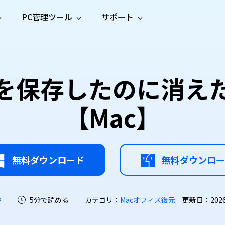
PC管理ツール
サポート
プ
ソーシャルメディア
修復ツール
無料オンラ
iOS26
one データ復元
Android データ復元
ne／iPadのデータを復元
Androidのデータを復元
AI
オンラ
ーガイド
ドキュ
e File Deleter
Dll Fixer
ードを保存したのに消え
動画修
写真修
オンラ
tsApp データ復元
LINE データ復元
ガイドセンター
メント
イルを検出・削除
WindowsのDLLエラーを修復
復
復
オンラ
tsAppのデータを復元
LINEのデータを復元
修復
新製
ガイド
are Cleamio
Email Repair
【Mac】
品
オンラ
対処法
底クリーンアップ＆最適化
破損したPST/OSTファイルを修復
音声修
動画高
写真高
AI
AI
復
画質化
画質化
無料ダウンロード
無料ダウンロー
沙
5分で読める
カテゴリ：
Macオフィス復元
｜更新日：2026-0