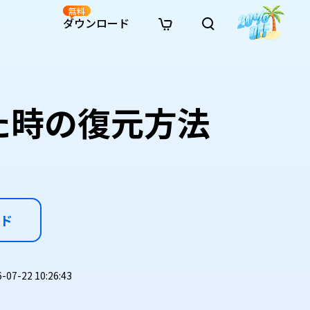
無料
ダウンロード
新着
イン修復
リソース
リソース
AI画像スタイル変換
· Win11制限を回避
· SDカード復元
· HDDデータ復元
· 重複検索（Win）
イン動画修復
· AI 3Dアクションフィギュアプロンプト
た時の復元方法
· ハードディスクをクローン
· USBデータ復元
· ゴミ箱復元
· 重複検索（Mac）
イン写真修復
· シネマ風AI画像プロンプト
· Cドライブを拡張
· ファイル復元
· エクセル復元
· ディスク容量を解放
インファイル修復
· アニメ実写化プロンプト
· MBRをGPTに変換
· 写真復元
· 動画復元
· Macストレージを整理
イン音声修復
· AIアニメポートレートプロンプト
· AIレゴ風写真プロンプト
ド
7-22 10:26:43