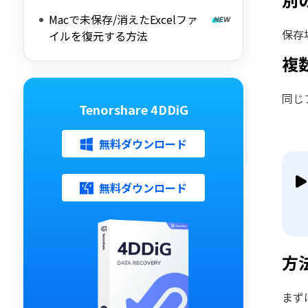
Macで未保存/消えたExcelファ
保存
イルを復元する方法
複
同じ
Tenorshare 4DDiG
無料ダウンロード
無料ダウンロード
方
まず