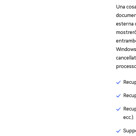
Una cosa 
documenti
esterna c
mostrerò 
entrambe
Windows c
cancellat
processo
Recup
Recup
Recupe
ecc.).
Suppor