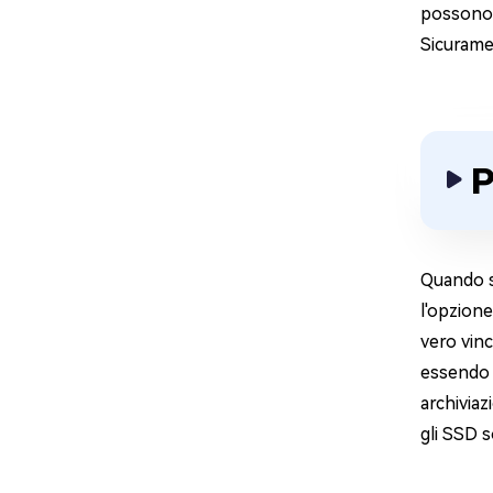
possono e
Sicuramen
P
Quando si
l'opzione
vero vinc
essendo 
archiviaz
gli SSD s