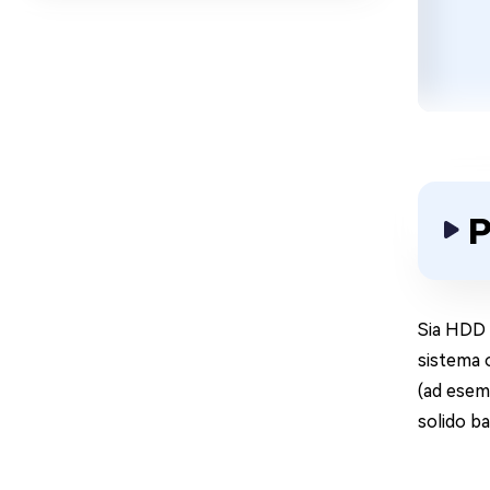
P
Sia HDD c
sistema o
(ad esemp
solido ba