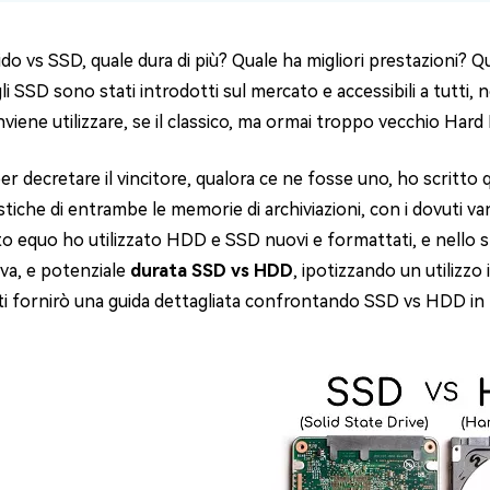
4DDiG Email Repair
NUOVO
11 Upgrade Checker
ido vs SSD, quale dura di più? Quale ha migliori prestazioni? 
Ripara i file PST/OST di Outlook danneggiati
ratuito dell'aggiornamento di Windows 11
i SSD sono stati introdotti sul mercato e accessibili a tutti, no
viene utilizzare, se il classico, ma ormai troppo vecchio Hard 
per decretare il vincitore, qualora ce ne fosse uno, ho scritto 
stiche di entrambe le memorie di archiviazioni, con i dovuti van
 equo ho utilizzato HDD e SSD nuovi e formattati, e nello spec
iva, e potenziale
durata SSD vs HDD
, ipotizzando un utilizzo
 ti fornirò una guida dettagliata confrontando SSD vs HDD in t