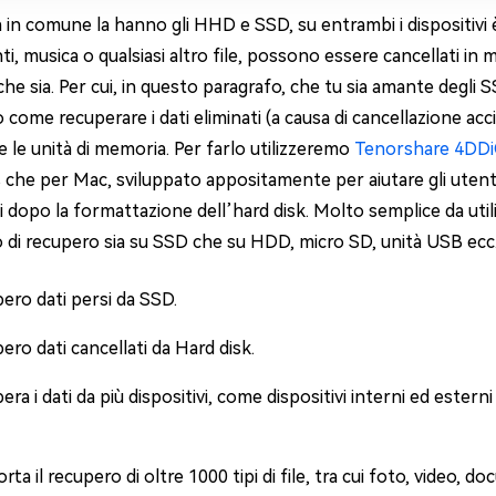
in comune la hanno gli HHD e SSD, su entrambi i dispositivi è p
, musica o qualsiasi altro file, possono essere cancellati in 
he sia. Per cui, in questo paragrafo, che tu sia amante degli SS
come recuperare i dati eliminati (a causa di cancellazione ac
 le unità di memoria. Per farlo utilizzeremo
Tenorshare 4DD
he per Mac, sviluppato appositamente per aiutare gli utenti a
i dopo la formattazione dell’hard disk. Molto semplice da util
 di recupero sia su SSD che su HDD, micro SD, unità USB ecc
ero dati persi da SSD.
ero dati cancellati da Hard disk.
ra i dati da più dispositivi, come dispositivi interni ed estern
ta il recupero di oltre 1000 tipi di file, tra cui foto, video, do