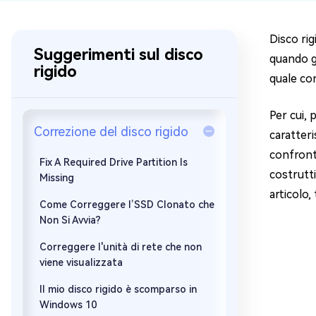
Windows 
Disco rig
Controllo g
Suggerimenti sul disco
quando gl
rigido
quale con
Per cui, 
Correzione del disco rigido
caratteri
confronto
Fix A Required Drive Partition Is
costrutt
Missing
articolo,
Come Correggere l’SSD Clonato che
Non Si Avvia?
Correggere l'unità di rete che non
viene visualizzata
Il mio disco rigido è scomparso in
Windows 10