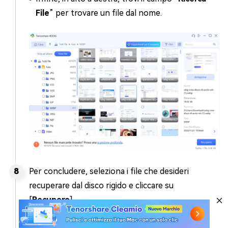
File
” per trovare un file dal nome.
Per concludere, seleziona i file che desideri
recuperare dal disco rigido e cliccare su
[
Recupero
].
È il pannello dove sono elencati i tipi di file