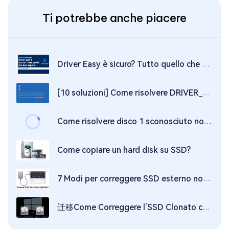
Ti potrebbe anche piacere
Driver Easy è sicuro? Tutto quello che devi sapere.
[10 soluzioni] Come risolvere DRIVER_POWER_STATE_FAILURE
Come risolvere disco 1 sconosciuto non inizializzato in Windows 11/10/8
Come copiare un hard disk su SSD?
7 Modi per correggere SSD esterno non visualizzato su Mac
迁移Come Correggere l’SSD Clonato che Non Si Avvia?