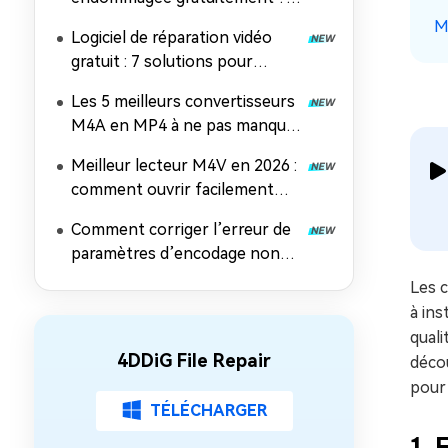
méthodes efficaces
M
Logiciel de réparation vidéo
gratuit : 7 solutions pour
réparer des fichiers MP4, MOV
Les 5 meilleurs convertisseurs
et AVI
M4A en MP4 à ne pas manquer
en 2026
Meilleur lecteur M4V en 2026 :
comment ouvrir facilement
des fichiers M4V sur n'importe
Comment corriger l’erreur de
quel appareil
paramètres d’encodage non
pris en charge dans Windows
Les c
Media Player
à ins
quali
4DDiG File Repair
décou
pour
TÉLÉCHARGER
1. 