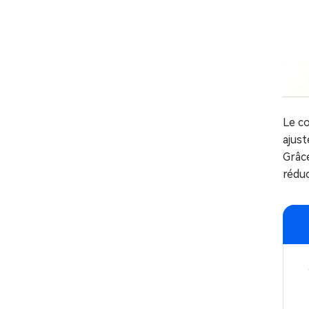
Le co
ajust
Grâce
réduc