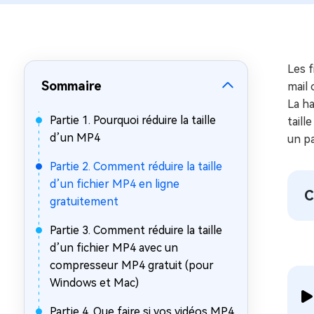
sur Windows
en quelq
4DDiG Email Repair
Mac Bo
Réparer les fichiers PST/OST
Réparer 
corrompus
gratuite
Les f
Sommaire
mail 
La h
Partie 1. Pourquoi réduire la taille
taill
d’un MP4
un pa
Partie 2. Comment réduire la taille
d’un fichier MP4 en ligne
C
gratuitement
Partie 3. Comment réduire la taille
d’un fichier MP4 avec un
compresseur MP4 gratuit (pour
Windows et Mac)
Partie 4. Que faire si vos vidéos MP4