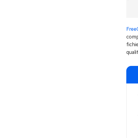
Free
compr
fich
quali