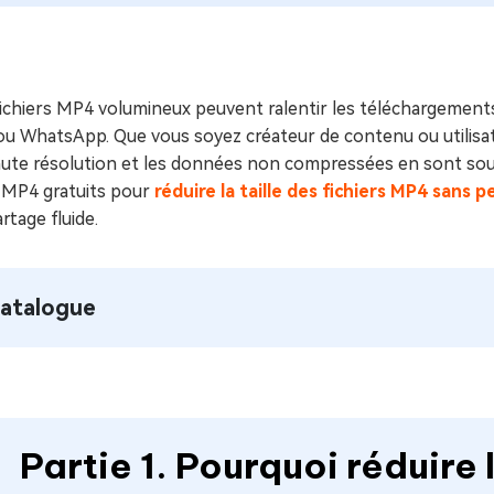
ues minutes
ot Genius
les problèmes Mac
ment
ichiers MP4 volumineux peuvent ralentir les téléchargements
ou WhatsApp. Que vous soyez créateur de contenu ou utilisateu
aute résolution et les données non compressées en sont souv
e MP4 gratuits pour
réduire la taille des fichiers MP4 sans p
rtage fluide.
atalogue
Partie 1. Pourquoi réduire 