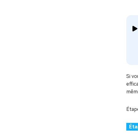
Si v
effic
même
Étape