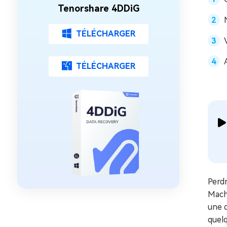
Tenorshare 4DDiG
TÉLÉCHARGER
TÉLÉCHARGER
Perdr
Mach
une d
quelq