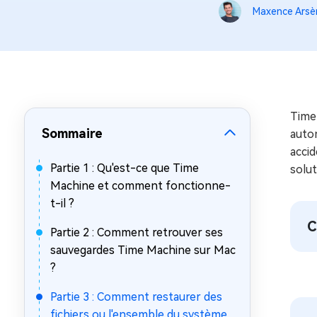
sur Windows
en quelq
Maxence Arsè
4DDiG Email Repair
Mac Bo
Réparer les fichiers PST/OST
Réparer 
corrompus
gratuite
Time 
Sommaire
auto
acci
Partie 1 : Qu'est-ce que Time
solut
Machine et comment fonctionne-
t-il ?
C
Partie 2 : Comment retrouver ses
sauvegardes Time Machine sur Mac
?
Partie 3 : Comment restaurer des
fichiers ou l'ensemble du système