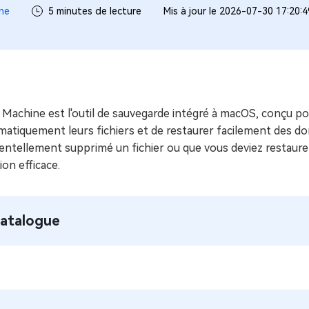
ues minutes
ne
5 minutes de lecture
Mis à jour le 2026-07-30 17:20:
ot Genius
les problèmes Mac
ment
Machine est l'outil de sauvegarde intégré à macOS, conçu po
matiquement leurs fichiers et de restaurer facilement des d
dentellement supprimé un fichier ou que vous deviez restaur
ion efficace.
atalogue