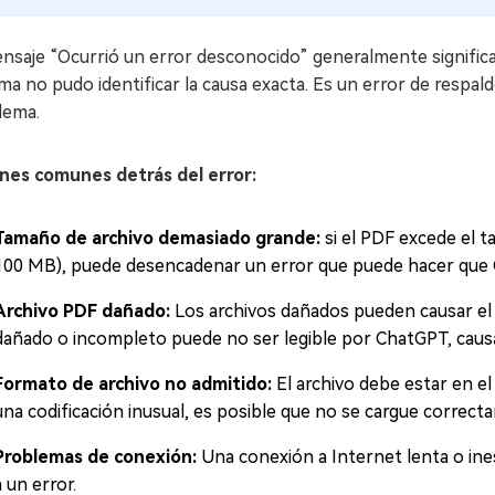
nsaje “Ocurrió un error desconocido” generalmente significa 
ma no pudo identificar la causa exacta. Es un error de respal
lema.
nes comunes detrás del error:
Tamaño de archivo demasiado grande:
si el PDF excede el 
100 MB), puede desencadenar un error que puede hacer que C
Archivo PDF dañado:
Los archivos dañados pueden causar el
dañado o incompleto puede no ser legible por ChatGPT, causa
Formato de archivo no admitido:
El archivo debe estar en e
una codificación inusual, es posible que no se cargue correct
Problemas de conexión:
Una conexión a Internet lenta o ines
a un error.