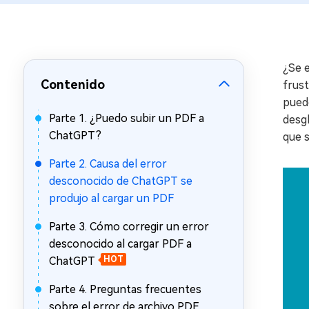
en minutos
Mac Boot Genius
Reparar problemas de Mac
gratis
¿Se 
Contenido
frus
puede
Parte 1. ¿Puedo subir un PDF a
desg
ChatGPT?
que s
Parte 2. Causa del error
desconocido de ChatGPT se
produjo al cargar un PDF
Parte 3. Cómo corregir un error
desconocido al cargar PDF a
ChatGPT
HOT
Parte 4. Preguntas frecuentes
sobre el error de archivo PDF