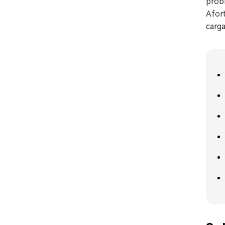
prob
Afort
carga