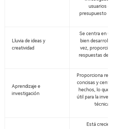
usuarios con
presupuesto limitado.
Se centra en una idea
Lluvia de ideas y
bien desarrollada a la
creatividad
vez, proporcionando
respuestas detalladas.
Proporciona respuestas
concisas y centradas en
Aprendizaje e
hechos, lo que lo hace
investigación
útil para la investigación
técnica.
Está creciendo