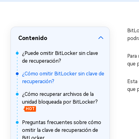
en minutos
Mac Boot Genius
Reparar problemas de Mac
gratis
BitLo
Contenido
podrá
¿Puede omitir BitLocker sin clave
Para 
de recuperación?
que p
¿Cómo omitir BitLocker sin clave de
recuperación?
Esta
que p
¿Cómo recuperar archivos de la
unidad bloqueada por BitLocker?
HOT
Preguntas frecuentes sobre cómo
omitir la clave de recuperación de
BitLocker