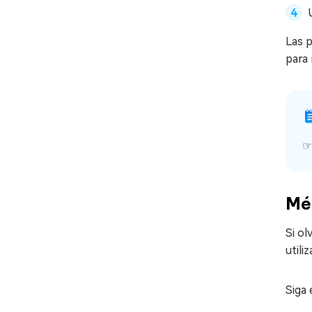
Las 
para 
Mét
Si ol
utili
Siga 