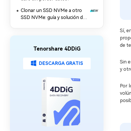
Clonar un SSD NVMe a otro
SSD NVMe: guía y solución de
problemas
Sí, e
propo
de te
Tenorshare 4DDiG
Sin e
DESCARGA GRATIS
y otr
Por l
volúm
posib