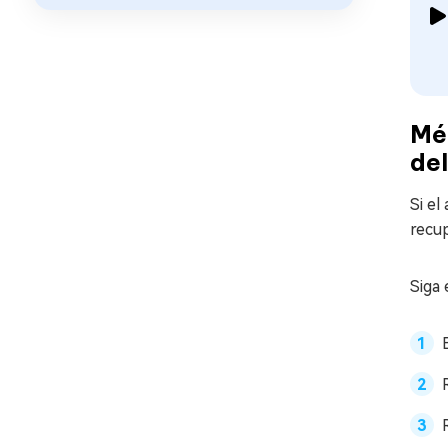
Mét
de
Si el
recup
Siga 