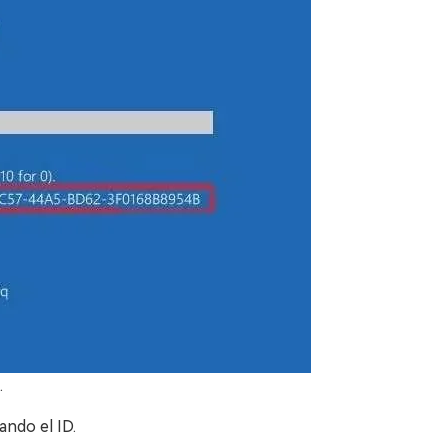
.
ando el ID.