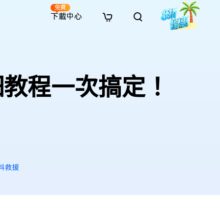
免費
下載中心
全新
解決方案
免費線上修復
解決方案
AI 圖像風格轉換
· 繞過 Win 11 升級限制
· SD 記憶卡救援
· 硬碟資料救援
· 查找重複檔案（Win）
線上影片修復
· AI 3D 可動公仔提示詞
細教程一次搞定！
· 硬碟對拷
· USB 隨身碟救援
· 資源回收桶救援
· 優化 Mac 速度
線上照片修復
· 電影感 AI 影像提示詞
· 擴充 C 槽
· 資料救援
· Office 檔案救援
· 釋放磁碟空間
線上檔案修復
· 動漫轉真實風格提示詞
· 將 MBR 轉換為 GPT
· 照片恢復
· 影片恢復
· 清理 Mac 儲存空間
線上音訊修復
· AI 動漫風格人像提示詞
· AI 樂高積木風格提示詞
資料救援