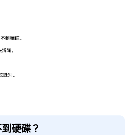
讀不到硬碟。
法辨識。
。
統識別。
不到硬碟？