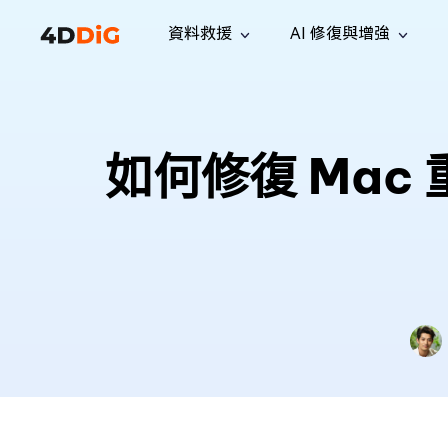
資料救援
AI 修復與增強
Windows 管理工具
支援
電腦清理工具
解決方案
iPh
Windows 資料救援
救援遺失
從 Windows 系統中恢復已刪除的檔
支援中心
用戶指
Partition Manager
Duplicat
如何修復 Ma
案
Wha
指南·常見問答·聯絡我們
用戶指南
Windows 磁碟管理工具
查找並移
恢復 W
專業版
免費版
訂閱更新
相關資
Disk Copy
Tenorsh
最新更新
所有技巧
複製磁碟或分割區
徹底清理並
升級
Mac 資料救援
聯絡我們
全新
4DDiG File Repair
Windows Backup
從 macOS 系統中恢復已刪除的檔案
AI 驅動的檔案修復與增強 >>
備份電腦資料，守護檔案安全
專業版
免費版
系統修復
Windows Boot Genius
幾分鐘內修復 Windows 問題
Mac Boot Genius
免費修復 Mac 問題