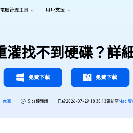
電腦管理工具
用戶支援
功能
社群媒體
修復工具
iOS 26
one 資料救援
Android 資料救援
的 iPhone/iPad 資料
救回 Android 資料
AI
南
影片修
照片修
檔案修
e File Deleter
Dll Fixer
c 重灌找不到硬碟？詳
tsApp 資料恢復
LINE 資料恢復
中心
除重複檔案
修復 Windows 中的所有 DLL 錯誤
復
復
復
hatsApp 資料
無需備份復原 LINE 聊天記錄
全新
訊
are Cleamio
Email Repair
音訊修
影片增
照片增
AI
AI
與解決方案
優化您的 Mac
修復損毀的 PST/OST 檔案
復
強
強
免費下載
免費下載
家豪
5 分鐘閱讀
已於2026-07-29 18:35:13更新至
Mac 