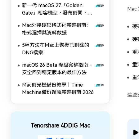
新一代 macOS 27「Golden
Ma
Gate」相容機型・發布時間・全
新功能完全解析
Mac外接硬碟格式化完整指南：
硬
格式選擇與資料救援
硬
5種方法在Mac上恢復已刪除的
重
DNG檔案
重
macOS 26 Beta 降級完整指南 -
安全回到穩定版本的最佳方法
重
Mac時光機備份教學｜Time
Machine備份還原完整指南 2026
這些
Tenorshare 4DDiG Mac