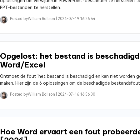
oplossingen om verwijderde PowerPoint-bestanden te herstellen. 
PPT-bestanden te herstellen.
Posted by
William Bollson |
2024-07-19 16:26:44
Opgelost: het bestand is beschadigd
Word/Excel
Ontmoet de fout 'het bestand is beschadigd en kan niet worden ge
maken. Hier zijn de 6 oplossingen om de beschadigde bestandsfout
Posted by
William Bollson |
2024-07-16 16:56:30
Hoe Word ervaart een fout probeerd