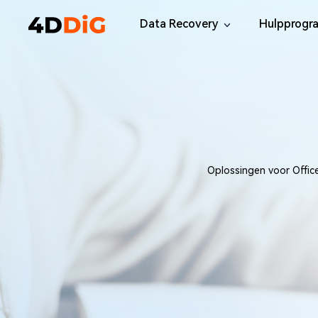
Data Recovery
Hulpprogr
Windows Data Recovery Pro
4DDiG Pa
Herstel verwijderde bestanden van Win
Eenvoudige
Mac Data Recovery
4DDiG Dup
Herstel verwijderde bestanden van Ma
Vind en Ve
Windows Data Recovery Free
Tenorsha
Oplossingen voor Offic
Herstel gratis 100 MB gegevens
Dubbele en
Windows 
Herstel Wi
Mac Boot
Herstel Ma
Windows 
Gratis Win