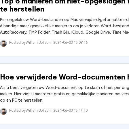
Top 6 manieren om niet-opgeslage
te herstellen
Per ongeluk uw Word-bestanden op Mac verwijderd/geformatteerd/ni
6 handige maar gemakkelijke manieren om je verloren Word-bestand
AutoRecovery, TMP Folder, Trash Bin, iCloud, Google Drive, Time Ma
Posted by
William Bollson |
2024-06-03 15:09:16
Hoe verwijderde Word-documenten he
Als u bent vergeten uw Word-document op te slaan of het per onge
maken. Hier ziet u meerdere gratis en gemakkelijke manieren om v
op en PC te herstellen.
Posted by
William Bollson |
2024-06-03 15:14:10