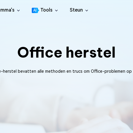
amma's
Tools
Steun
AI
Ondersteuningscentrum
4DDiG File Repair
rtition Manager
Handleidingen, Licentie, Conta
 Schijfbeheerder voor Windows
Herstel foto's, video's, audio en bestanden
Office herstel
Gebruikershandleiding
4DDiG Video Repair
licate File Deleter
Gebruikershandleiding Centru
Herstel beschadigde video's
cOS
rwijder Dubbele Bestanden
Handleiding
4DDiG Photo Repair
re Cleamio
e-herstel bevatten alle methoden en trucs om Office-problemen op
Alle Tips & Oplossingen
Herstel beschadigde foto's
 rommelbestanden op Mac verwijderen
YouTube
4DDiG Document Repair
Boot Genius
Officiële YouTube-kanaal
Herstel beschadigde documentbestanden
ndows-problemen in enkele minuten
4DDiG Audio Repair
 Genius
FREE
Gebroken audiobestanden herstellen
c-problemen gratis
4DDiG Email Repair
NIEUW
11 Upgrade Checker
Beschadigde Outlook PST/OST-bestanden reparere
dows 11 Upgrade Checker