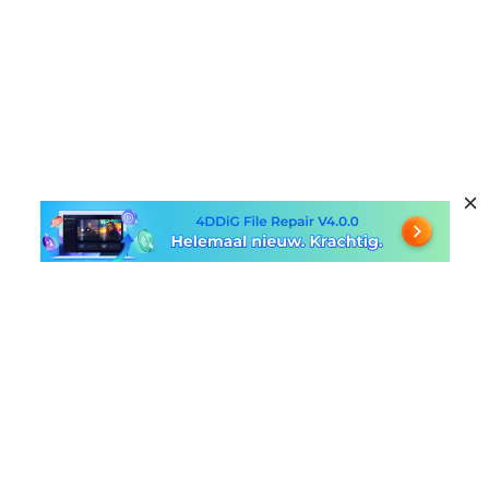
Populaire Producten
Windows Data Recovery
Handige Links
Mac Data Recovery
Free Online Video Repair
Bedrijf
Duplicate File Deleter
Mac Hersteloplossingen