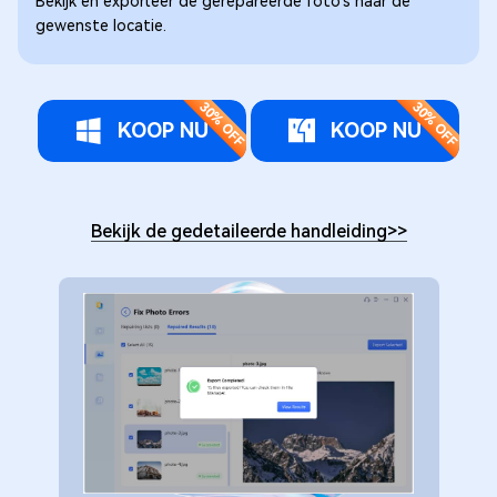
Bekijk en exporteer de gerepareerde foto's naar de
gewenste locatie.
KOOP NU
KOOP NU
Bekijk de gedetaileerde handleiding
>>