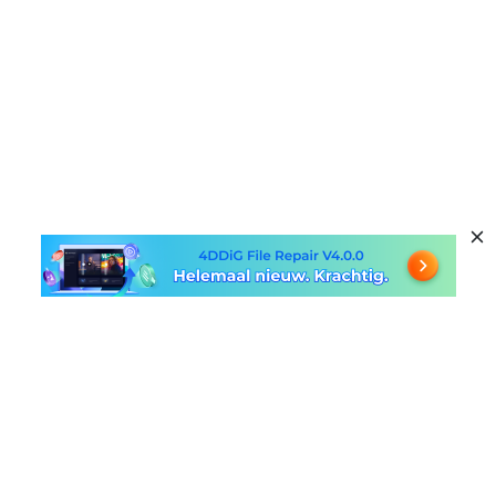
Populaire Producten
Windows Data Recovery
Handige Links
Mac Data Recovery
Free Online Video Repair
Bedrijf