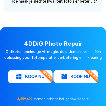
Hoe maak je slechte kwaliteit foto's er beter uit?
4DDiG Photo Repair
Ontketen oneindige AI-magie: de ultieme alles-in-één
oplossing voor fotoreparatie, verbetering en inkleuring
KOOP NU
KOOP NU
3,559,699
mensen hebben het gedownload it