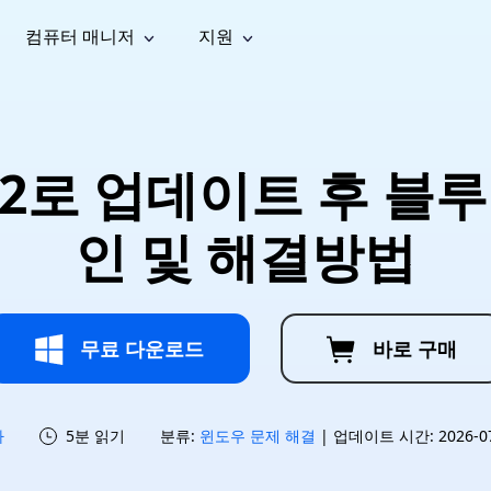
컴퓨터 매니저
지원
능
소셜 미디어
복구 도구
온라
iOS26
one 데이터 복구
Android 데이터 복구
iPhone/iPad 데이터 복구
손실된 Android 데이터 복구
AI
가이드
동영상
사진 복
문서 복
e File Deleter
Dll Fixer
4H2로 업데이트 후 블
tsApp 데이터 복구
LINE 데이터 복구
이드 센터
복구
구
구
검색 및 삭제
Windows DLL 오류 수정
sApp 메시지 복구
백업 없이 LINE 채팅 복구
브랜드 리뉴얼
법 가이드
are Cleamio
Email Repair
영상 화
사진 화
인 및 해결방법
오디오
& 해결 방법
화 및 정밀 클린
손상된 PST/OST 파일 복구
질 높이
질 높이
AI
AI
복구
기
기
무료 다운로드
바로 구매
하
5분 읽기
분류:
윈도우 문제 해결
| 업데이트 시간: 2026-07-