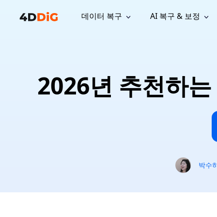
데이터 복구
AI 복구 & 보정
윈도우 관리 도구
지원
컴퓨터 정리 도구
자료
기
iPh
Windows 데이터 복구
손실된 
윈도우에서 삭제된 파일 복구
지원 센터
사용자 
Partition Manager
Duplicat
2026년 추천하는
Wha
가이드, 라이선스, 문의
사용자 가
Windows용 간편 디스크 관리
중복 파일 
프로
무료
What
구독 업데이트
사용 방
Disk Copy
Tenorsh
Update
최신 업데이트
모든 팁 
디스크 또는 파티션 복제
Mac 최적
Mac 데이터 복구
macOS에서 삭제된 파일 복구
문의하기
NEW
4DDiG File Repair
Windows Backup
AI 기반 파일 복구 및 보정 >>
컴퓨터 데이터 안전 백업
프로
무료
시스템 복구
박수
Windows Boot Genius
Windows 문제를 몇 분 내 해결
Mac Boot Genius
Mac 문제 무료 복구