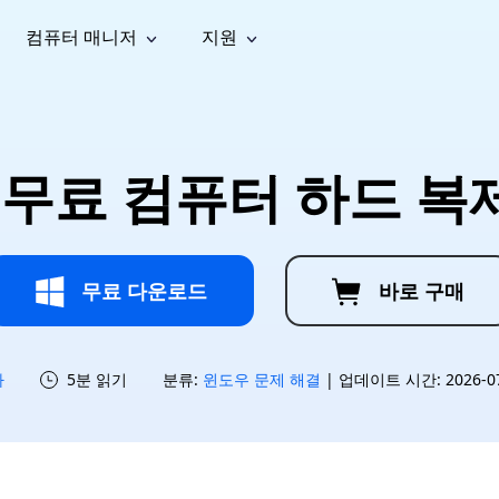
컴퓨터 매니저
지원
능
소셜 미디어
복구 도구
온라
iOS26
one 데이터 복구
Android 데이터 복구
iPhone/iPad 데이터 복구
손실된 Android 데이터 복구
AI
가이드
동영상
사진 복
문서 복
e File Deleter
Dll Fixer
 무료 컴퓨터 하드 복
tsApp 데이터 복구
LINE 데이터 복구
이드 센터
복구
구
구
검색 및 삭제
Windows DLL 오류 수정
sApp 메시지 복구
백업 없이 LINE 채팅 복구
브랜드 리뉴얼
법 가이드
are Cleamio
Email Repair
영상 화
사진 화
오디오
& 해결 방법
화 및 정밀 클린
손상된 PST/OST 파일 복구
질 높이
질 높이
AI
AI
복구
기
기
무료 다운로드
바로 구매
하
5분 읽기
분류:
윈도우 문제 해결
| 업데이트 시간: 2026-07-