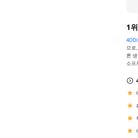
1위
4DD
므로
론 
소프