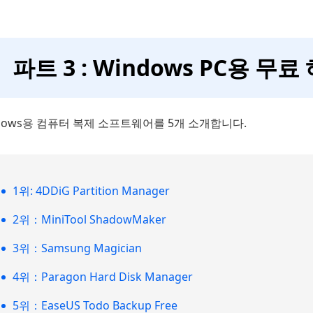
파트 3 : Windows PC용 
dows용 컴퓨터 복제 소프트웨어를 5개 소개합니다.
1위: 4DDiG Partition Manager
2위：MiniTool ShadowMaker
3위：Samsung Magician
4위：Paragon Hard Disk Manager
5위：EaseUS Todo Backup Free