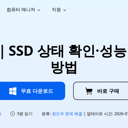
컴퓨터 매니저
지원
능
소셜 미디어
복구 도구
온라
iOS26
one 데이터 복구
Android 데이터 복구
iPhone/iPad 데이터 복구
손실된 Android 데이터 복구
AI
가이드
동영상
사진 복
문서 복
e File Deleter
Dll Fixer
｜SSD 상태 확인·성
tsApp 데이터 복구
LINE 데이터 복구
이드 센터
복구
구
구
검색 및 삭제
Windows DLL 오류 수정
sApp 메시지 복구
백업 없이 LINE 채팅 복구
브랜드 리뉴얼
법 가이드
are Cleamio
Email Repair
영상 화
사진 화
방법
오디오
& 해결 방법
화 및 정밀 클린
손상된 PST/OST 파일 복구
질 높이
질 높이
AI
AI
복구
기
기
무료 다운로드
바로 구매
하
5분 읽기
분류:
윈도우 문제 해결
| 업데이트 시간: 2026-07-