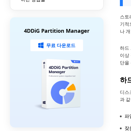
스토
기적으
4DDiG Partition Manager
나 
무료 다운로드
하드 
이상 
단을
하드
디스
과 같
파
잦