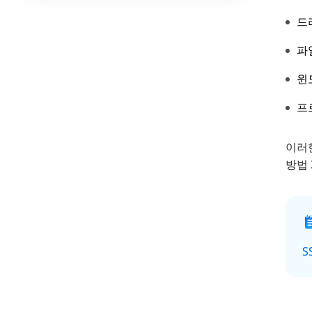
드
파
윈
프
이러
방법 
S