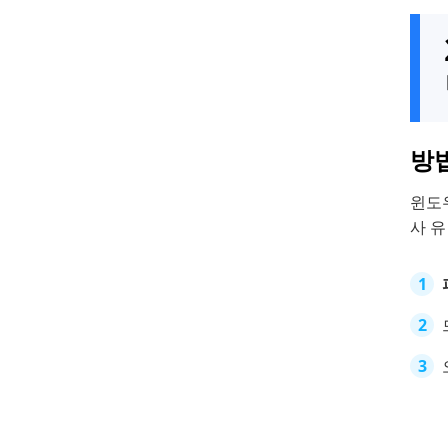
방법
윈도
사 