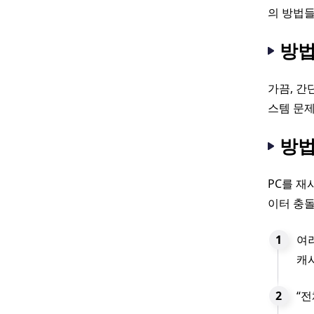
의 방법
방법
가끔, 간
스템 문제
방법
PC를 재
이터 충돌
여
캐
“전