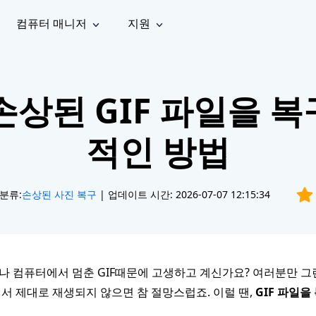
컴퓨터 매니저
지원
능
소셜 미디어
복구 도구
온라
iOS26
one 데이터 복구
Android 데이터 복구
iPhone/iPad 데이터 복구
손실된 Android 데이터 복구
| 손상된 GIF 파일을 
AI
가이드
동영상
사진 복
문서 복
e File Deleter
Dll Fixer
tsApp 데이터 복구
LINE 데이터 복구
이드 센터
복구
구
구
검색 및 삭제
Windows DLL 오류 수정
sApp 메시지 복구
백업 없이 LINE 채팅 복구
적인 방법
브랜드 리뉴얼
법 가이드
are Cleamio
Email Repair
영상 화
사진 화
오디오
& 해결 방법
화 및 정밀 클린
손상된 PST/OST 파일 복구
질 높이
질 높이
AI
AI
복구
기
기
분류:
손상된 사진 복구
| 업데이트 시간: 2026-07-07 12:15:34
 컴퓨터에서 멈춘 GIF때문에 고생하고 계신가요? 여러분만 그
서 제대로 재생되지 않으면 참 절망스럽죠. 이럴 땐,
GIF 파일을