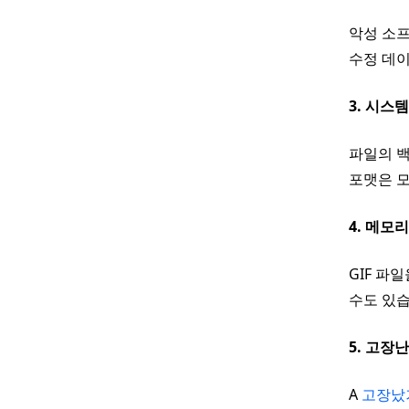
악성 소프
수정 데이
3. 시스
파일의 백
포맷은 모
4. 메모
GIF 파
수도 있
5. 고장
A
고장났