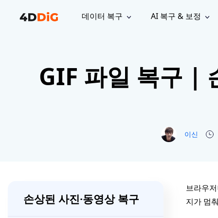
데이터 복구
AI 복구 & 보정
윈도우 관리 도구
지원
컴퓨터 정리 도구
자료
기
iPh
Windows 데이터 복구
손실된 
GIF 파일 복구 
윈도우에서 삭제된 파일 복구
지원 센터
사용자 
Partition Manager
Duplicat
Wha
가이드, 라이선스, 문의
사용자 가
Windows용 간편 디스크 관리
중복 파일 
프로
무료
What
구독 업데이트
사용 방
Disk Copy
Tenorsh
Update
최신 업데이트
모든 팁 
디스크 또는 파티션 복제
Mac 최적
Mac 데이터 복구
macOS에서 삭제된 파일 복구
문의하기
NEW
4DDiG File Repair
Windows Backup
이신
AI 기반 파일 복구 및 보정 >>
컴퓨터 데이터 안전 백업
프로
무료
시스템 복구
Windows Boot Genius
Windows 문제를 몇 분 내 해결
브라우저나
손상된 사진·동영상 복구
지가 멈춰
Mac Boot Genius
Mac 문제 무료 복구