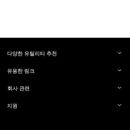
다양한 유틸리티 추천
윈도우 데이터 복구
유용한 링크
맥 데이터 복구
꿀팁 모음
회사 관련
파티션 관리 도구
SD 카드 복구
회사소개
중복 파일 찾기 및 제거
지원
맥 복구 솔루션
비즈니스 문의
손상된 파일 복원
지원센터
윈도우 복구 솔루션
개인정보처리방침
DLL 오류 수정