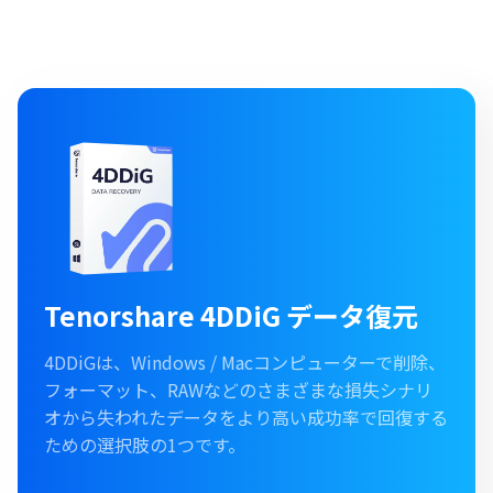
Tenorshare 4DDiG データ復元
4DDiGは、Windows / Macコンピューターで削除、
フォーマット、RAWなどのさまざまな損失シナリ
オから失われたデータをより高い成功率で回復する
ための選択肢の1つです。