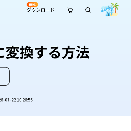
無料
ダウンロード
新着
イン修復
リソース
リソース
AI画像スタイル変換
· Win11制限を回避
· SDカード復元
· HDDデータ復元
· 重複検索（Win）
イン動画修復
· AI 3Dアクションフィギュアプロンプト
に変換する方法
· ハードディスクをクローン
· USBデータ復元
· ゴミ箱復元
· 重複検索（Mac）
イン写真修復
· シネマ風AI画像プロンプト
· Cドライブを拡張
· ファイル復元
· エクセル復元
· ディスク容量を解放
インファイル修復
· アニメ実写化プロンプト
· MBRをGPTに変換
· 写真復元
· 動画復元
· Macストレージを整理
イン音声修復
· AIアニメポートレートプロンプト
· AIレゴ風写真プロンプト
07-22 10:26:56