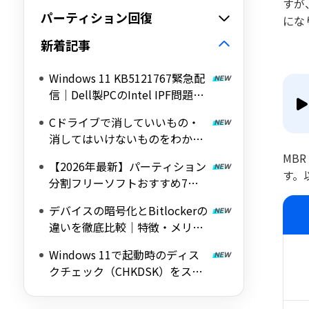
すが
パーティション回復
にな
新着記事
Windows 11 KB5121767緊急配
信｜Dell製PCのIntel IPF問題を
修正する帯域外（OOB）アップ
Cドライブで消していいもの・
デート
消してはいけないものをわかり
やすく解説
MBR
【2026年最新】パーティション
す。
分割フリーソフトおすすめ7選
｜Windows 11/10対応の無料ツ
デバイスの暗号化とBitlockerの
ールを紹介
違いを徹底比較｜特徴・メリッ
ト・デメリットをわかりやすく
Windows 11で起動時のディス
解説
クチェック（CHKDSK）をスキ
ップする方法を詳しく解説