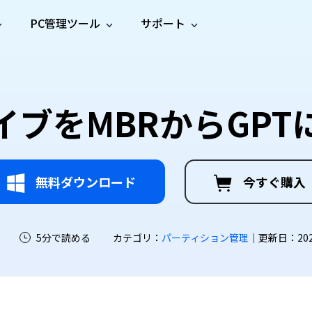
PC管理ツール
サポート
プ
ソーシャルメディア
修復ツール
無料オンラ
iOS26
one データ復元
Android データ復元
ne／iPadのデータを復元
Androidのデータを復元
AI
オンラ
ーガイド
ドキュ
e File Deleter
Dll Fixer
イブをMBRからGPT
動画修
写真修
オンラ
tsApp データ復元
LINE データ復元
ガイドセンター
メント
イルを検出・削除
WindowsのDLLエラーを修復
復
復
オンラ
tsAppのデータを復元
LINEのデータを復元
修復
新製
ガイド
are Cleamio
Email Repair
品
オンラ
対処法
底クリーンアップ＆最適化
破損したPST/OSTファイルを修復
音声修
動画高
写真高
AI
AI
復
画質化
画質化
無料ダウンロード
今すぐ購入
5分で読める
カテゴリ：
パーティション管理
｜更新日：2026-