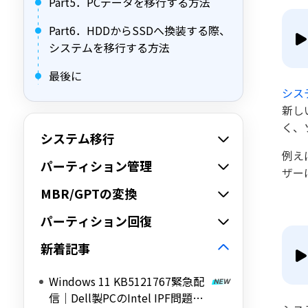
Part5．PCデータを移行する方法
Part6．HDDからSSDへ換装する際、
システムを移行する方法
最後に
シス
新し
く、
システム移行
例え
パーティション管理
ザー
MBR/GPTの変換
パーティション回復
新着記事
Windows 11 KB5121767緊急配
信｜Dell製PCのIntel IPF問題を