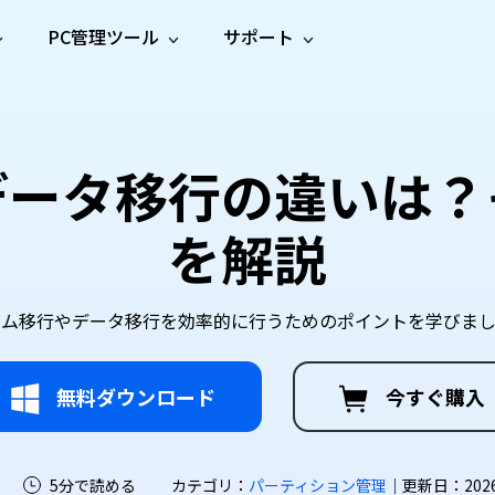
PC管理ツール
サポート
プ
ソーシャルメディア
修復ツール
無料オンラ
iOS26
one データ復元
Android データ復元
ne／iPadのデータを復元
Androidのデータを復元
AI
オンラ
ーガイド
ドキュ
e File Deleter
Dll Fixer
データ移行の違いは？
動画修
写真修
オンラ
tsApp データ復元
LINE データ復元
ガイドセンター
メント
イルを検出・削除
WindowsのDLLエラーを修復
復
復
オンラ
tsAppのデータを復元
LINEのデータを復元
修復
新製
ガイド
are Cleamio
Email Repair
を解説
品
オンラ
対処法
底クリーンアップ＆最適化
破損したPST/OSTファイルを修復
音声修
動画高
写真高
AI
AI
復
画質化
画質化
テム移行やデータ移行を効率的に行うためのポイントを学びまし
無料ダウンロード
今すぐ購入
5分で読める
カテゴリ：
パーティション管理
｜更新日：2026-0