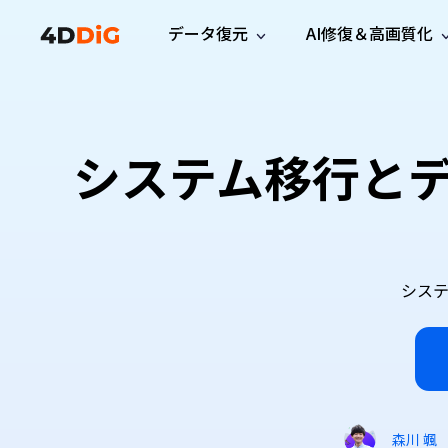
データ復元
AI修復＆高画質化
Windows管理
サポート
PCクリーンアッ
リソース
機能
iPh
Windows データ復元
iPho
Windowsで削除したファイルを復元
サポートセンター
ユーザ
Partition Manager
Duplicat
システム移行と
Wha
ガイド・お問い合わせ
ユーザー
Windows向けディスク管理ツール
重複ファ
プロ版
無料版
Wha
サブスク更新情報
使い方
Disk Copy
Tenorsh
最新版
最新のお知らせ
ヒントと
ディスクをクローン
Macを徹
Mac データ復元
macOSで削除したファイルを復元
お問い合わせ
新製品
4DDiG File Repair
Windows Backup
AIによるファイル修復と高画質化>>
データ保護向けPCバックアップ
シス
プロ版
無料版
システム修復
Windows Boot Genius
Windowsの問題を数分で修復
Mac Boot Genius
森川 颯
Macの問題を無料で修復