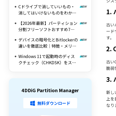
シス
修正する帯域外（OOB）アップ
Cドライブで消していいもの・
デート
1
消してはいけないものをわかり
やすく解説
【2026年最新】パーティション
古い
分割フリーソフトおすすめ7選
ード
｜Windows 11/10対応の無料ツ
す。
デバイスの暗号化とBitlockerの
ールを紹介
違いを徹底比較｜特徴・メリッ
2
ト・デメリットをわかりやすく
Windows 11で起動時のディス
解説
古い
クチェック（CHKDSK）をスキ
脆弱
ップする方法を詳しく解説
3
4DDiG Partition Manager
新し
上を
無料ダウンロード
なり