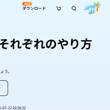
無料
ダウンロード
新着
イン修復
リソース
リソース
AI画像スタイル変換
· Win11制限を回避
· SDカード復元
· HDDデータ復元
· 重複検索（Win）
イン動画修復
· AI 3Dアクションフィギュアプロンプト
それぞれのやり方
· ハードディスクをクローン
· USBデータ復元
· ゴミ箱復元
· 重複検索（Mac）
イン写真修復
· シネマ風AI画像プロンプト
· Cドライブを拡張
· ファイル復元
· エクセル復元
· ディスク容量を解放
インファイル修復
· アニメ実写化プロンプト
· MBRをGPTに変換
· 写真復元
· 動画復元
· Macストレージを整理
イン音声修復
· AIアニメポートレートプロンプト
· AIレゴ風写真プロンプト
ょう。
7-22 10:26:32