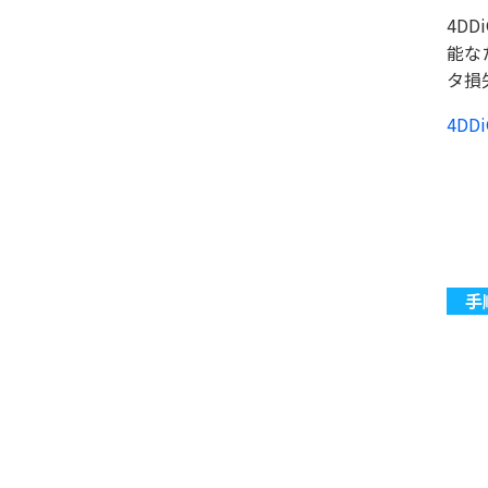
4D
能な
タ損
4DDi