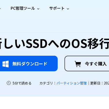
PC管理ツール
サポート
プ
ソーシャルメディア
修復ツール
無料オンラ
iOS26
one データ復元
Android データ復元
ne／iPadのデータを復元
Androidのデータを復元
AI
オンラ
ーガイド
ドキュ
e File Deleter
Dll Fixer
新しいSSDへのOS
動画修
写真修
オンラ
tsApp データ復元
LINE データ復元
ガイドセンター
メント
イルを検出・削除
WindowsのDLLエラーを修復
復
復
オンラ
tsAppのデータを復元
LINEのデータを復元
修復
新製
ガイド
are Cleamio
Email Repair
品
オンラ
対処法
底クリーンアップ＆最適化
破損したPST/OSTファイルを修復
音声修
動画高
写真高
AI
AI
復
画質化
画質化
無料ダウンロード
今すぐ購入
5分で読める
カテゴリ：
パーティション管理
｜更新日：2026-