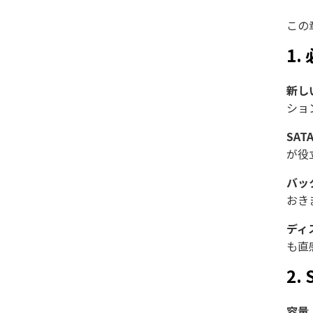
この
1
新し
ショ
SA
が役
バッ
おき
ディ
も直
2.
容量