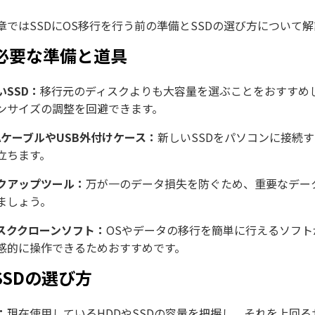
章ではSSDにOS移行を行う前の準備とSSDの選び方について
. 必要な準備と道具
いSSD：
移行元のディスクよりも大容量を選ぶことをおすすめ
ンサイズの調整を回避できます。
TAケーブルやUSB外付けケース：
新しいSSDをパソコンに接続
立ちます。
クアップツール：
万が一のデータ損失を防ぐため、重要なデー
ましょう。
スククローンソフト：
OSやデータの移行を簡単に行えるソフト
感的に操作できるためおすすめです。
 SSDの選び方
：
現在使用しているHDDやSSDの容量を把握し、それを上回