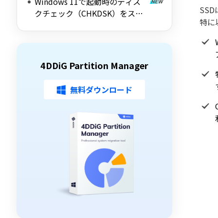
Windows 11で起動時のディス
解説
SS
クチェック（CHKDSK）をスキ
特に
ップする方法を詳しく解説
4DDiG Partition Manager
無料ダウンロード