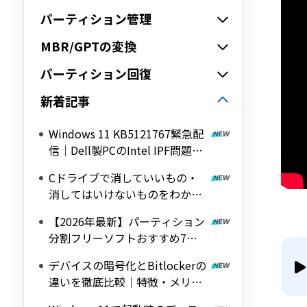
パーティション管理
MBR/GPTの変換
パーティション回復
新着記事
Windows 11 KB5121767緊急配
信｜Dell製PCのIntel IPF問題を
修正する帯域外（OOB）アップ
Cドライブで消していいもの・
デート
消してはいけないものをわかり
やすく解説
【2026年最新】パーティション
分割フリーソフトおすすめ7選
｜Windows 11/10対応の無料ツ
デバイスの暗号化とBitlockerの
ールを紹介
違いを徹底比較｜特徴・メリッ
ト・デメリットをわかりやすく