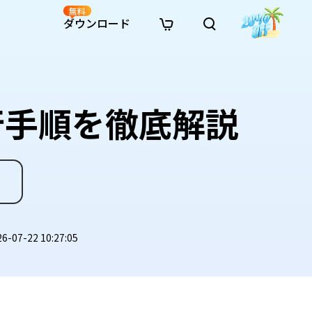
無料
ダウンロード
新着
イン修復
リソース
リソース
AI画像スタイル変換
· Win11制限を回避
· SDカード復元
· HDDデータ復元
· 重複検索（Win）
イン動画修復
· AI 3Dアクションフィギュアプロンプト
移行手順を徹底解説
· ハードディスクをクローン
· USBデータ復元
· ゴミ箱復元
· 重複検索（Mac）
イン写真修復
· シネマ風AI画像プロンプト
· Cドライブを拡張
· ファイル復元
· エクセル復元
· ディスク容量を解放
インファイル修復
· アニメ実写化プロンプト
· MBRをGPTに変換
· 写真復元
· 動画復元
· Macストレージを整理
イン音声修復
· AIアニメポートレートプロンプト
· AIレゴ風写真プロンプト
07-22 10:27:05