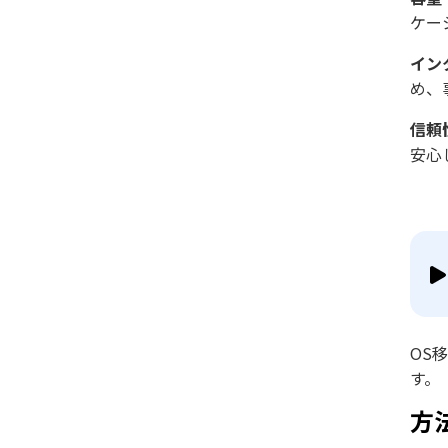
ケー
イン
め、
信頼
安心
OS
す。
方法