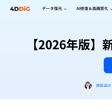
データ復元
AI修復＆高画質化
Windows管理
サポート
PCクリーンアッ
リソース
機能
iPh
Windows データ復元
iPho
Windowsで削除したファイルを復元
サポートセンター
ユーザ
Partition Manager
Duplicat
【2026年版】
Wha
ガイド・お問い合わせ
ユーザー
Windows向けディスク管理ツール
重複ファ
プロ版
無料版
Wha
サブスク更新情報
使い方
Disk Copy
Tenorsh
最新版
最新のお知らせ
ヒントと
ディスクをクローン
Macを徹
Mac データ復元
macOSで削除したファイルを復元
お問い合わせ
新製品
4DDiG File Repair
Windows Backup
AIによるファイル修復と高画質化>>
データ保護向けPCバックアップ
プロ版
無料版
システム修復
原田 凪沙
Windows Boot Genius
Windowsの問題を数分で修復
Mac Boot Genius
Macの問題を無料で修復