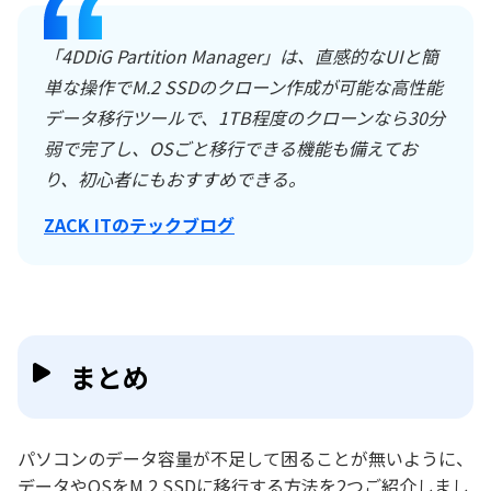
「4DDiG Partition Manager」は、直感的なUIと簡
単な操作でM.2 SSDのクローン作成が可能な高性能
データ移行ツールで、1TB程度のクローンなら30分
弱で完了し、OSごと移行できる機能も備えてお
り、初心者にもおすすめできる。
ZACK ITのテックブログ
まとめ
パソコンのデータ容量が不足して困ることが無いように、
データやOSをM.2 SSDに移行する方法を2つご紹介しまし