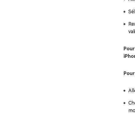
Sé
Re
val
Pour
iPho
Pour
Al
Ch
mo