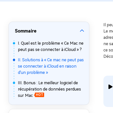
sur Windows
en quelq
4DDiG Email Repair
Mac Bo
Réparer les fichiers PST/OST
Réparer 
corrompus
gratuite
Il pe
Sommaire
Le me
adres
I. Quel est le problème « Ce Mac ne
ne sa
peut pas se connecter à iCloud » ?
ce s
Décou
II. Solutions à « Ce mac ne peut pas
se connecter à iCloud en raison
d'un problème »
III. Bonus : Le meilleur logiciel de
récupération de données perdues
sur Mac
HOT