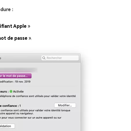
dure :
ifiant Apple
»
mot de passe
».