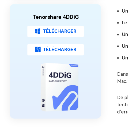
Un
Tenorshare 4DDiG
Le 
TÉLÉCHARGER
Un
Un
TÉLÉCHARGER
Un
Dans 
Mac.
De p
tente
d’err