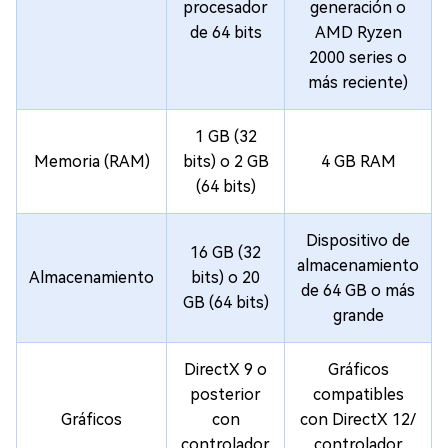
procesador
generación o
de 64 bits
AMD Ryzen
2000 series o
más reciente)
1 GB (32
Memoria (RAM)
bits) o 2 GB
4 GB RAM
(64 bits)
Dispositivo de
16 GB (32
almacenamiento
Almacenamiento
bits) o 20
de 64 GB o más
GB (64 bits)
grande
DirectX 9 o
Gráficos
posterior
compatibles
Gráficos
con
con DirectX 12/
controlador
controlador