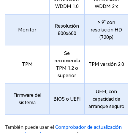
WDDM 1.0
WDDM 2.x
> 9" con
Resolución
Monitor
resolución HD
800x600
(720p)
Se
recomienda
TPM
TPM versión 2.0
TPM 1.2 o
superior
UEFI, con
Firmware del
BIOS o UEFI
capacidad de
sistema
arranque seguro
También puede usar el
Comprobador de actualización