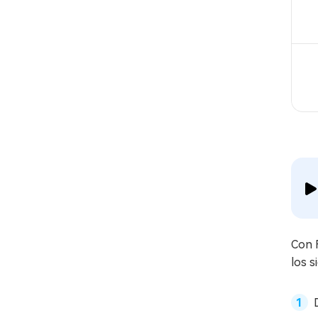
Con 
los s