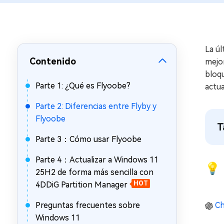
en minutos
Mac Boot Genius
Reparar problemas de Mac
gratis
La úl
Contenido
mejor
bloq
Parte 1: ¿Qué es Flyoobe?
actua
Parte 2: Diferencias entre Flyby y
Flyoobe
T
Parte 3：Cómo usar Flyoobe
Parte 4：Actualizar a Windows 11
💡 
25H2 de forma más sencilla con
4DDiG Partition Manager
HOT
Preguntas frecuentes sobre
Ch
Windows 11