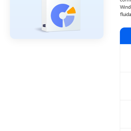
Wind
fluida