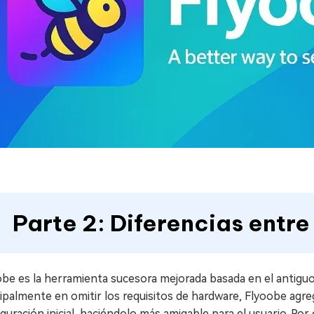
Parte 2: Diferencias entre
obe es la herramienta sucesora mejorada basada en el antigu
ipalmente en omitir los requisitos de hardware, Flyoobe agre
guración inicial, haciéndolo más amigable para el usuario. Por