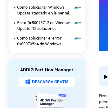
Series X/S y la aplicación Xbox
Cómo solucionar Windows
Update atascado en la pantalla
de reinicio
Error 0x80073712 de Windows
Update: 12 soluciones
efectivas
Cómo solucionar el error
0x800705b4 de Windows
Update: 11 soluciones
4DDiG Partition Manager
DESCARGA GRATIS
Flyo
princ
confi