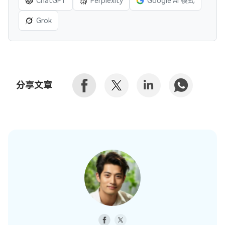
ChatGPT
Perplexity
Google AI 模式
Grok
分享文章