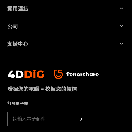
Windows 資料救援
實用連結
Mac 資料救援
最新資訊
公司
AI File Repair
SD 卡記憶卡救援
關於我們
Partition Manager
支援中心
USB 隨身碟資料救援
商業合作
4DDiG 重複檔案刪除器
幫助中心
硬碟資料救援
隱私政策
DLL Fixer
聯絡我們
免費線上檔案修復
條款 & 條件
下載中心
刪除重複檔案
發掘您的電腦 = 挖掘您的價值
Cookies政策（已更新）
商店
訂閱電子報
產品指南