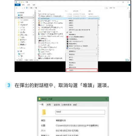
在彈出的對話框中，取消勾選「唯讀」選項。