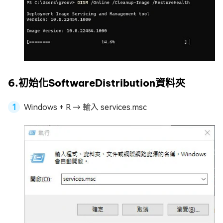
6.初始化SoftwareDistribution資料夾
Windows + R → 輸入 services.msc