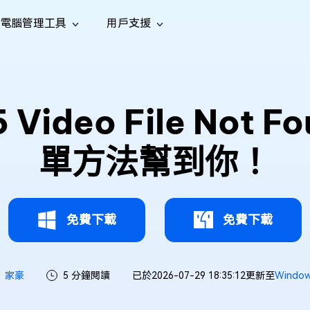
電腦管理工具
用戶支援
功能
社群媒體
修復工具
iOS 26
one 資料救援
Android 資料救援
的 iPhone/iPad 資料
救回 Android 資料
AI
南
影片修
照片修
檔案修
e File Deleter
Dll Fixer
Video File Not 
tsApp 資料恢復
LINE 資料恢復
中心
除重複檔案
修復 Windows 中的所有 DLL 錯誤
復
復
復
hatsApp 資料
無需備份復原 LINE 聊天記錄
全新
訊
are Cleamio
Email Repair
音訊修
影片增
照片增
單方法幫到你！
AI
AI
與解決方案
優化您的 Mac
修復損毀的 PST/OST 檔案
復
強
強
免費下載
免費下載
家豪
5 分鐘閱讀
已於2026-07-29 18:35:12更新至
Windo