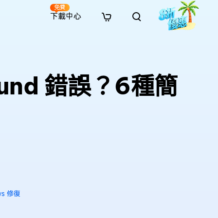
免費
下載中心
全新
解決方案
免費線上修復
解決方案
AI 圖像風格轉換
· 繞過 Win 11 升級限制
· SD 記憶卡救援
· 硬碟資料救援
· 查找重複檔案（Win）
線上影片修復
· AI 3D 可動公仔提示詞
Found 錯誤？6種簡
· 硬碟對拷
· USB 隨身碟救援
· 資源回收桶救援
· 優化 Mac 速度
線上照片修復
· 電影感 AI 影像提示詞
· 擴充 C 槽
· 資料救援
· Office 檔案救援
· 釋放磁碟空間
線上檔案修復
· 動漫轉真實風格提示詞
· 將 MBR 轉換為 GPT
· 照片恢復
· 影片恢復
· 清理 Mac 儲存空間
線上音訊修復
· AI 動漫風格人像提示詞
· AI 樂高積木風格提示詞
ws 修復