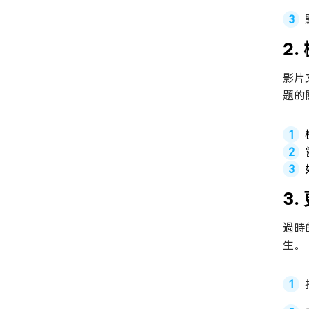
2
影片
題的
3
過時
生。