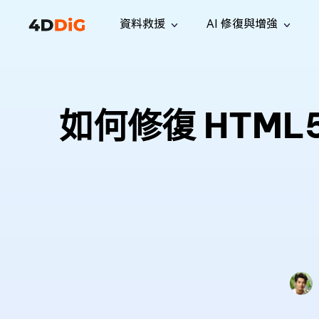
資料救援
AI 修復與增強
Windows 管理工具
支援
電腦清理工具
解決方案
iPh
Windows 資料救援
救援遺失
從 Windows 系統中恢復已刪除的檔
支援中心
用戶指
Partition Manager
Duplicat
如何修復 HTML5 
案
Wha
指南·常見問答·聯絡我們
用戶指南
Windows 磁碟管理工具
查找並移
恢復 W
專業版
免費版
訂閱更新
相關資
Disk Copy
Tenorsh
最新更新
所有技巧
複製磁碟或分割區
徹底清理並
升級
Mac 資料救援
聯絡我們
全新
4DDiG File Repair
Windows Backup
從 macOS 系統中恢復已刪除的檔案
AI 驅動的檔案修復與增強 >>
備份電腦資料，守護檔案安全
專業版
免費版
系統修復
Windows Boot Genius
幾分鐘內修復 Windows 問題
Mac Boot Genius
免費修復 Mac 問題