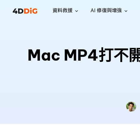
資料救援
AI 修復與增強
Windows 管理工具
支援
電腦清理工具
解決方案
iPh
Windows 資料救援
救援遺失
從 Windows 系統中恢復已刪除的檔
支援中心
用戶指
Partition Manager
Duplicat
Mac MP4打
案
Wha
指南·常見問答·聯絡我們
用戶指南
Windows 磁碟管理工具
查找並移
恢復 W
專業版
免費版
訂閱更新
相關資
Disk Copy
Tenorsh
最新更新
所有技巧
複製磁碟或分割區
徹底清理並
升級
Mac 資料救援
聯絡我們
全新
4DDiG File Repair
Windows Backup
從 macOS 系統中恢復已刪除的檔案
AI 驅動的檔案修復與增強 >>
備份電腦資料，守護檔案安全
專業版
免費版
系統修復
Windows Boot Genius
幾分鐘內修復 Windows 問題
Mac Boot Genius
免費修復 Mac 問題