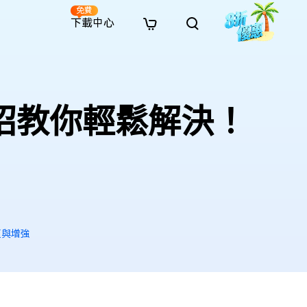
免費
下載中心
全新
解決方案
免費線上修復
解決方案
AI 圖像風格轉換
· 繞過 Win 11 升級限制
· SD 記憶卡救援
· 硬碟資料救援
· 查找重複檔案（Win）
線上影片修復
· AI 3D 可動公仔提示詞
7招教你輕鬆解決！
· 硬碟對拷
· USB 隨身碟救援
· 資源回收桶救援
· 優化 Mac 速度
線上照片修復
· 電影感 AI 影像提示詞
· 擴充 C 槽
· 資料救援
· Office 檔案救援
· 釋放磁碟空間
線上檔案修復
· 動漫轉真實風格提示詞
· 將 MBR 轉換為 GPT
· 照片恢復
· 影片恢復
· 清理 Mac 儲存空間
線上音訊修復
· AI 動漫風格人像提示詞
· AI 樂高積木風格提示詞
復與增強