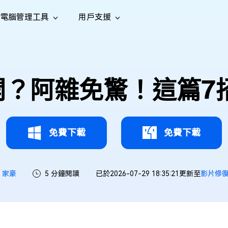
電腦管理工具
用戶支援
功能
社群媒體
修復工具
iOS 26
one 資料救援
Android 資料救援
的 iPhone/iPad 資料
救回 Android 資料
AI
南
影片修
照片修
檔案修
e File Deleter
Dll Fixer
不開？阿雜免驚！這篇
tsApp 資料恢復
LINE 資料恢復
中心
除重複檔案
修復 Windows 中的所有 DLL 錯誤
復
復
復
hatsApp 資料
無需備份復原 LINE 聊天記錄
全新
訊
are Cleamio
Email Repair
音訊修
影片增
照片增
AI
AI
與解決方案
優化您的 Mac
修復損毀的 PST/OST 檔案
復
強
強
免費下載
免費下載
家豪
5 分鐘閱讀
已於2026-07-29 18:35:21更新至
影片修