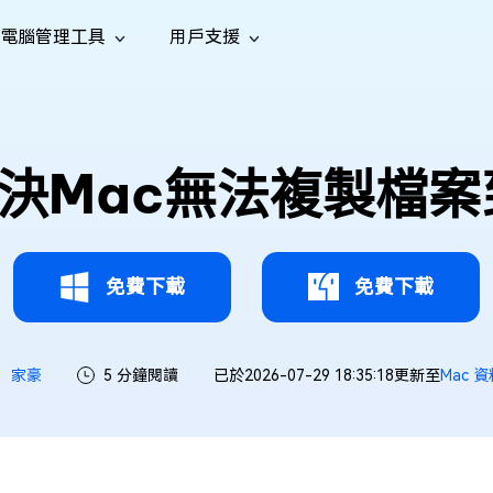
電腦管理工具
用戶支援
功能
社群媒體
修復工具
iOS 26
one 資料救援
Android 資料救援
的 iPhone/iPad 資料
救回 Android 資料
AI
南
影片修
照片修
檔案修
e File Deleter
Dll Fixer
決Mac無法複製檔
tsApp 資料恢復
LINE 資料恢復
中心
除重複檔案
修復 Windows 中的所有 DLL 錯誤
復
復
復
hatsApp 資料
無需備份復原 LINE 聊天記錄
全新
訊
are Cleamio
Email Repair
音訊修
影片增
照片增
AI
AI
與解決方案
優化您的 Mac
修復損毀的 PST/OST 檔案
復
強
強
免費下載
免費下載
家豪
5 分鐘閱讀
已於2026-07-29 18:35:18更新至
Mac 