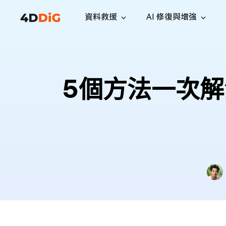
資料救援
AI 修復與增強
Windows 管理工具
支援
電腦清理工具
解決方案
iPh
Windows 資料救援
救援遺失
從 Windows 系統中恢復已刪除的檔
支援中心
用戶指
Partition Manager
Duplicat
5個方法一次解
案
Wha
指南·常見問答·聯絡我們
用戶指南
Windows 磁碟管理工具
查找並移
恢復 W
專業版
免費版
訂閱更新
相關資
Disk Copy
Tenorsh
最新更新
所有技巧
複製磁碟或分割區
徹底清理並
升級
Mac 資料救援
聯絡我們
全新
4DDiG File Repair
Windows Backup
從 macOS 系統中恢復已刪除的檔案
AI 驅動的檔案修復與增強 >>
備份電腦資料，守護檔案安全
專業版
免費版
系統修復
Windows Boot Genius
幾分鐘內修復 Windows 問題
Mac Boot Genius
免費修復 Mac 問題