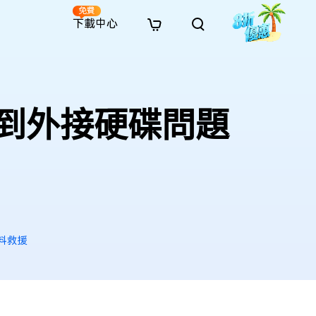
免費
下載中心
全新
解決方案
免費線上修復
解決方案
AI 圖像風格轉換
· 繞過 Win 11 升級限制
· SD 記憶卡救援
· 硬碟資料救援
· 查找重複檔案（Win）
線上影片修復
· AI 3D 可動公仔提示詞
案到外接硬碟問題
· 硬碟對拷
· USB 隨身碟救援
· 資源回收桶救援
· 優化 Mac 速度
線上照片修復
· 電影感 AI 影像提示詞
· 擴充 C 槽
· 資料救援
· Office 檔案救援
· 釋放磁碟空間
線上檔案修復
· 動漫轉真實風格提示詞
· 將 MBR 轉換為 GPT
· 照片恢復
· 影片恢復
· 清理 Mac 儲存空間
線上音訊修復
· AI 動漫風格人像提示詞
· AI 樂高積木風格提示詞
資料救援