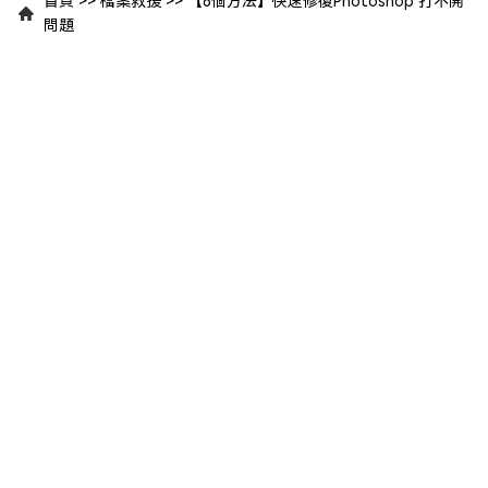
首頁
>>
檔案救援
>>
【6個方法】快速修復Photoshop 打不開
問題