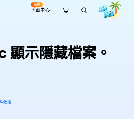
免費
下載中心
全新
解決方案
免費線上修復
解決方案
AI 圖像風格轉換
· 繞過 Win 11 升級限制
· SD 記憶卡救援
· 硬碟資料救援
· 查找重複檔案（Win）
線上影片修復
· AI 3D 可動公仔提示詞
ac 顯示隱藏檔案。
· 硬碟對拷
· USB 隨身碟救援
· 資源回收桶救援
· 優化 Mac 速度
線上照片修復
· 電影感 AI 影像提示詞
· 擴充 C 槽
· 資料救援
· Office 檔案救援
· 釋放磁碟空間
線上檔案修復
· 動漫轉真實風格提示詞
· 將 MBR 轉換為 GPT
· 照片恢復
· 影片恢復
· 清理 Mac 儲存空間
線上音訊修復
· AI 動漫風格人像提示詞
· AI 樂高積木風格提示詞
資料救援