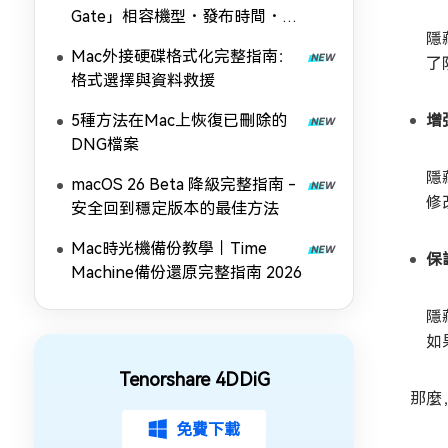
Gate」相容機型・發布時間・全
隱
新功能完全解析
Mac外接硬碟格式化完整指南：
了
格式選擇與資料救援
5種方法在Mac上恢復已刪除的
增
DNG檔案
隱
macOS 26 Beta 降級完整指南 -
修
安全回到穩定版本的最佳方法
Mac時光機備份教學｜Time
保
Machine備份還原完整指南 2026
隱
如
Tenorshare 4DDiG
那麼
免費下載