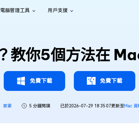
電腦管理工具
用戶支援
功能
社群媒體
修復工具
iOS 26
one 資料救援
Android 資料救援
的 iPhone/iPad 資料
救回 Android 資料
AI
南
影片修
照片修
檔案修
e File Deleter
Dll Fixer
？教你5個方法在 M
tsApp 資料恢復
LINE 資料恢復
中心
除重複檔案
修復 Windows 中的所有 DLL 錯誤
復
復
復
hatsApp 資料
無需備份復原 LINE 聊天記錄
全新
訊
are Cleamio
Email Repair
音訊修
影片增
照片增
AI
AI
與解決方案
優化您的 Mac
修復損毀的 PST/OST 檔案
復
強
強
免費下載
免費下載
家豪
5 分鐘閱讀
已於2026-07-29 18:35:07更新至
Mac 