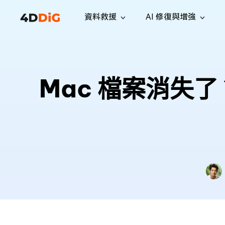
資料救援
AI 修復與增強
Windows 管理工具
支援
電腦清理工具
解決方案
iPh
Windows 資料救援
救援遺失
從 Windows 系統中恢復已刪除的檔
支援中心
用戶指
Partition Manager
Duplicat
Mac 檔案消失了
案
Wha
指南·常見問答·聯絡我們
用戶指南
Windows 磁碟管理工具
查找並移
恢復 W
專業版
免費版
訂閱更新
相關資
Disk Copy
Tenorsh
最新更新
所有技巧
複製磁碟或分割區
徹底清理並
升級
Mac 資料救援
聯絡我們
全新
4DDiG File Repair
Windows Backup
從 macOS 系統中恢復已刪除的檔案
AI 驅動的檔案修復與增強 >>
備份電腦資料，守護檔案安全
專業版
免費版
系統修復
Windows Boot Genius
幾分鐘內修復 Windows 問題
Mac Boot Genius
免費修復 Mac 問題