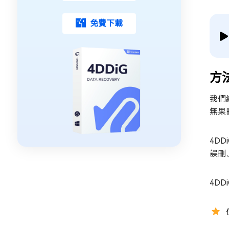
免費下載
方
我們
無果
4D
誤刪
4DD