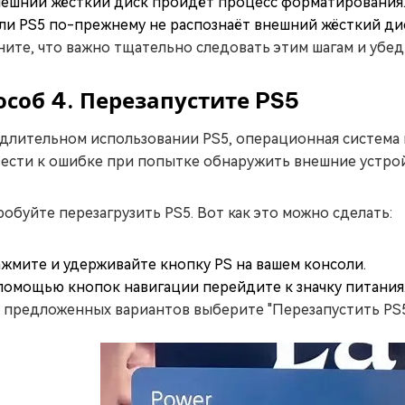
ешний жёсткий диск пройдёт процесс форматирования
ли PS5 по-прежнему не распознаёт внешний жёсткий ди
ите, что важно тщательно следовать этим шагам и убед
особ 4. Перезапустите PS5
длительном использовании PS5, операционная система м
ести к ошибке при попытке обнаружить внешние устрой
обуйте перезагрузить PS5. Вот как это можно сделать:
жмите и удерживайте кнопку PS на вашем консоли.
помощью кнопок навигации перейдите к значку питания
 предложенных вариантов выберите "Перезапустить PS5"