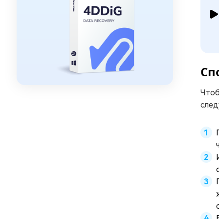
Сп
Чтоб
след