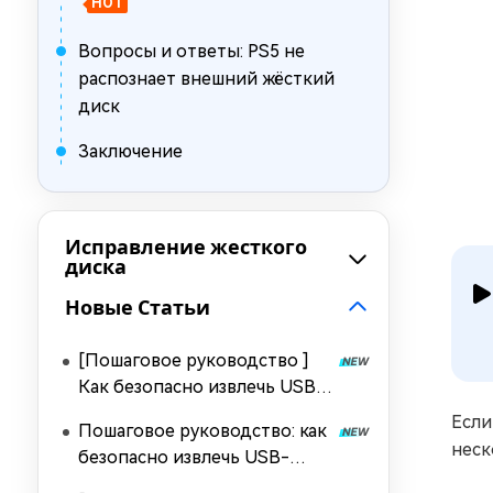
HOT
Вопросы и ответы: PS5 не
распознает внешний жёсткий
диск
Заключение
Исправление жесткого
диска
Новые Статьи
[Пошаговое руководство ]
Как безопасно извлечь USB-
накопитель из Mac [2026]
Если
Пошаговое руководство: как
неск
безопасно извлечь USB-
накопитель в Windows 10/11?