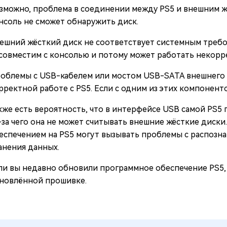
зможно, проблема в соединении между PS5 и внешним ж
нсоль не сможет обнаружить диск.
ешний жёсткий диск не соответствует системным требов
совместим с консолью и потому может работать некорр
облемы с USB-кабелем или мостом USB-SATA внешнего ж
рректной работе с PS5. Если с одним из этих компоненто
кже есть вероятность, что в интерфейсе USB самой PS5
-за чего она не может считывать внешние жёсткие диск
еспечением на PS5 могут вызывать проблемы с распозна
анения данных.
ли вы недавно обновили программное обеспечение PS5, 
новлённой прошивке.