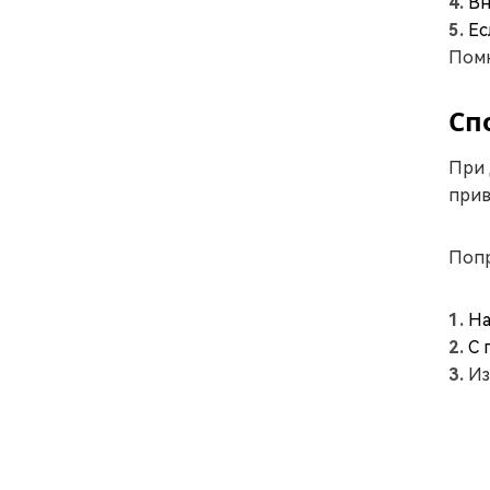
Вн
Ес
Помн
Сп
При 
прив
Попр
На
С 
Из