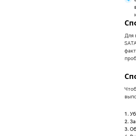
Сп
Для 
SATA
факт
проб
Сп
Чтоб
выпо
Уб
За
Об