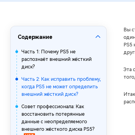
за минуты
Mac Boot Genius
Устранение проблем с Mac за
минуты
Вы с
Содержание
один
PS5 
Часть 1: Почему PS5 не
друг
распознаёт внешний жёсткий
диск?
Эта 
того
Часть 2: Как исправить проблему,
когда PS5 не может определить
внешний жёсткий диск?
Итак
расп
Совет профессионала: Как
восстановить потерянные
данные с неопределяемого
внешнего жёсткого диска PS5?