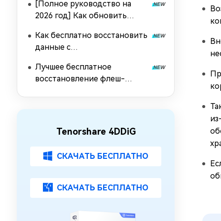
[Полное руководство на
Во
2026 год] Как обновить
ко
драйверы USB в Windows 11?
Как бесплатно восстановить
Вн
данные с
не
отформатированного USB-
Лучшее бесплатное
накопителя
Пр
восстановление флеш-
ко
накопителя [2026]
Та
из
Tenorshare 4DDiG
об
хр
СКАЧАТЬ БЕСПЛАТНО
Ес
об
СКАЧАТЬ БЕСПЛАТНО