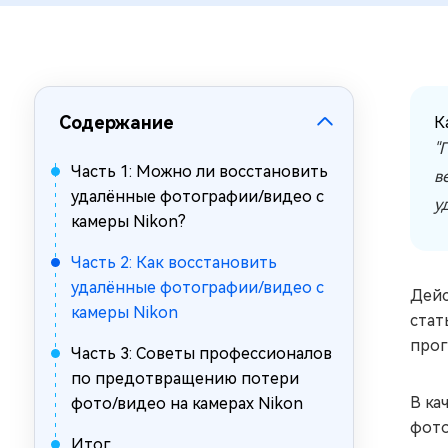
за минуты
Mac Boot Genius
Устранение проблем с Mac за
минуты
Содержание
К
"
Часть 1: Можно ли восстановить
в
удалённые фотографии/видео с
у
камеры Nikon?
Часть 2: Как восстановить
удалённые фотографии/видео с
Дейс
камеры Nikon
стат
прог
Часть 3: Советы профессионалов
по предотвращению потери
В ка
фото/видео на камерах Nikon
фото
Итог