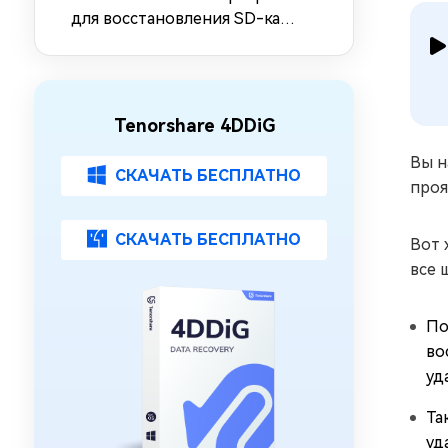
для восстановления SD-карт
Mac
Tenorshare 4DDiG
Вы н
СКАЧАТЬ БЕСПЛАТНО
проя
СКАЧАТЬ БЕСПЛАТНО
Вот 
все 
По
во
уд
Та
уд