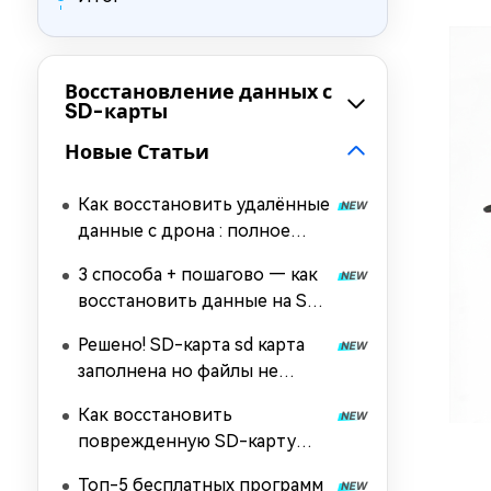
Восстановление данных с
SD-карты
Новые Статьи
Как восстановить удалённые
данные с дрона : полное
руководство
3 способа + пошагово — как
восстановить данные на SD
карте после
Решено! SD-карта sd карта
форматирования
заполнена но файлы не
отображаются
Как восстановить
поврежденную SD-карту
бесплатно
Топ-5 бесплатных программ