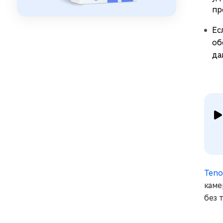
пр
Ес
об
да
Teno
каме
без 