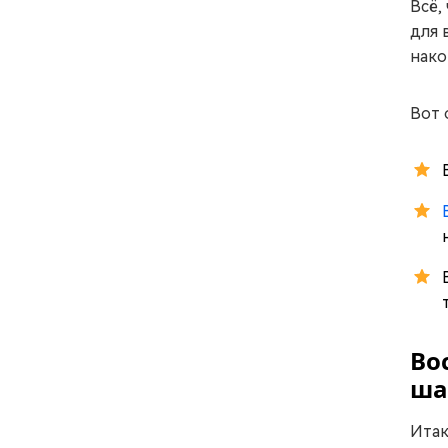
Всё,
для 
нако
Вот 
Во
ша
Итак