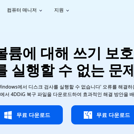
컴퓨터 매니저
지원
능
소셜 미디어
복구 도구
온라
iOS26
one 데이터 복구
Android 데이터 복구
iPhone/iPad 데이터 복구
손실된 Android 데이터 복구
AI
가이드
동영상
사진 복
문서 복
e File Deleter
Dll Fixer
이 볼륨에 대해 쓰기 보
tsApp 데이터 복구
LINE 데이터 복구
이드 센터
복구
구
구
검색 및 삭제
Windows DLL 오류 수정
sApp 메시지 복구
백업 없이 LINE 채팅 복구
브랜드 리뉴얼
법 가이드
are Cleamio
Email Repair
영상 화
사진 화
 실행할 수 없는 문
오디오
& 해결 방법
화 및 정밀 클린
손상된 PST/OST 파일 복구
질 높이
질 높이
AI
AI
복구
기
기
Windows에서 디스크 검사를 실행할 수 없습니다' 오류를 해결하
에서 4DDiG 복구 파일을 다운로드하여 효과적인 해결 방안을 
무료 다운로드
무료 다운로드