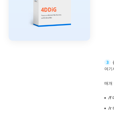
여기서
매개
/
/