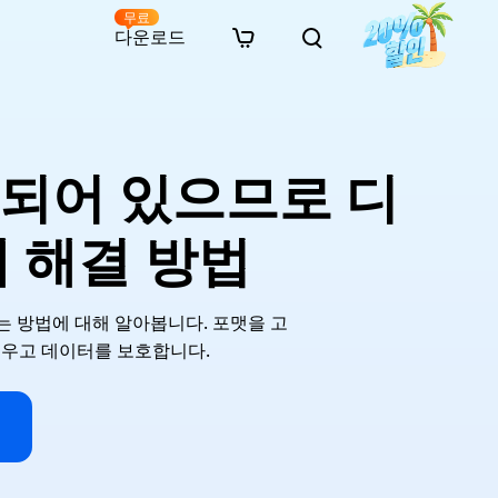
무료
다운로드
New
인 무료 복구
자료
자료
AI 이미지 스타일 변환
· 윈도우 11 우회 설치
· SD 카드 복구
· 외장하드 복구
· 중복 파일 찾기 (Win)
온라인 동영상 복구
· AI 3D 액션 피규어 프롬프트
호되어 있으므로 디
· 하드 디스크 복사
· USB 복구
· 파티션 복구
· 중복 파일 찾기 (Mac)
온라인 사진 복구
· 시네마틱 AI 이미지 프롬프트
· C 드라이브 확장
· 한글 파일 복구
· 오피스 파일 복구
· 디스크 공간 확보 (Win)
온라인 문서 복구
· 애니메이션 실사 변환 프롬프트
· MBR GPT 변환
· 사진 복구
· 동영상 복구
· Mac 저장 공간 최적화
제 해결 방법
온라인 오디오 복구
· AI 애니메이션 인물 프롬프트
· AI 벽돌 스타일 사진 프롬프트
는 방법에 대해 알아봅니다. 포맷을 고
배우고 데이터를 보호합니다.