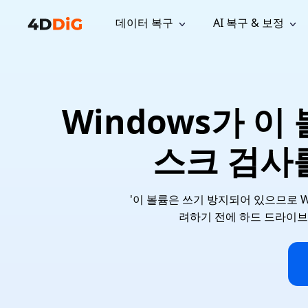
데이터 복구
AI 복구 & 보정
윈도우 관리 도구
지원
컴퓨터 정리 도구
자료
기
iPh
Windows 데이터 복구
손실된 
윈도우에서 삭제된 파일 복구
지원 센터
사용자 
Partition Manager
Duplicat
Windows가 
Wha
가이드, 라이선스, 문의
사용자 가
Windows용 간편 디스크 관리
중복 파일 
프로
무료
What
구독 업데이트
사용 방
Disk Copy
Tenorsh
스크 검사를
Update
최신 업데이트
모든 팁 
디스크 또는 파티션 복제
Mac 최적
Mac 데이터 복구
macOS에서 삭제된 파일 복구
문의하기
NEW
4DDiG File Repair
Windows Backup
AI 기반 파일 복구 및 보정 >>
컴퓨터 데이터 안전 백업
'이 볼륨은 쓰기 방지되어 있으므로 
프로
무료
시스템 복구
려하기 전에 하드 드라이브
Windows Boot Genius
Windows 문제를 몇 분 내 해결
Mac Boot Genius
Mac 문제 무료 복구