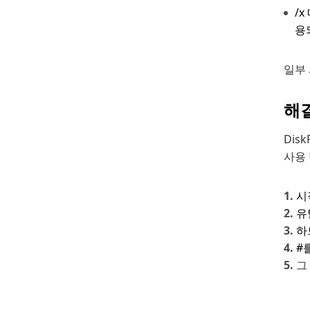
/
용
일부
해결
Dis
사용
시
유
하
#
그 