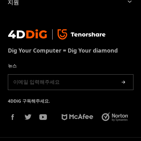
중복 파일 찾기 및 제거
지원
맥 복구 솔루션
비즈니스 문의
손상된 파일 복원
지원센터
윈도우 복구 솔루션
개인정보처리방침
DLL 오류 수정
문의
중복 파일 제거
이용약권
다운로드 센터
USB 복구
Dig Your Computer = Dig Your diamond
쿠키정책(업데이트됨)
스토어
뉴스
제품 가이드
4DDiG 구독해주세요.