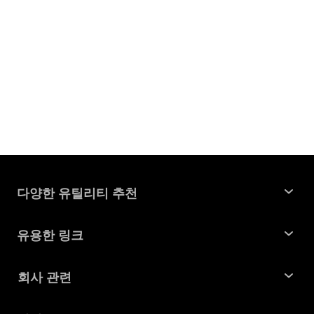
다양한 유틸리티 추천
윈도우 데이터 복구
유용한 링크
맥 데이터 복구
꿀팁 모음
회사 관련
파티션 관리 도구
SD 카드 복구
회사소개