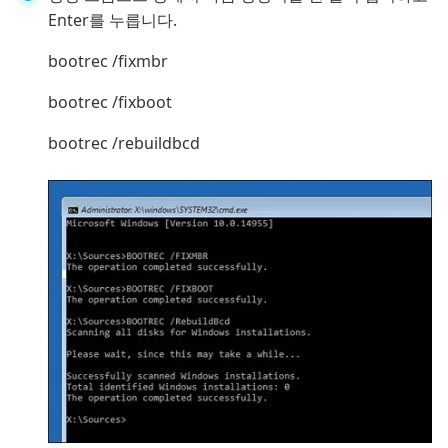
Enter를 누릅니다.
bootrec /fixmbr
bootrec /fixboot
bootrec /rebuildbcd